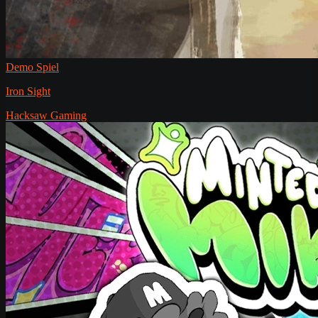
Demo Spiel
Iron Sight
Hacksaw Gaming