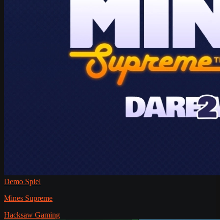
Demo Spiel
Mines Supreme
Hacksaw Gaming