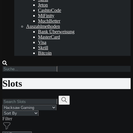
Jeton
CashtoCode
MiFinity
MuchBetter
Auszahlmethoden
Bank Überweisung
MasterCard
Visa
Skrill
Bitcoin
Slots
Filter