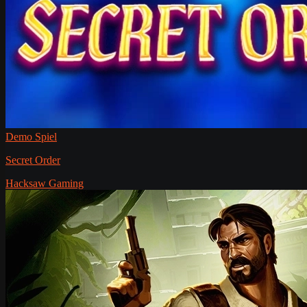
Demo Spiel
Secret Order
Hacksaw Gaming