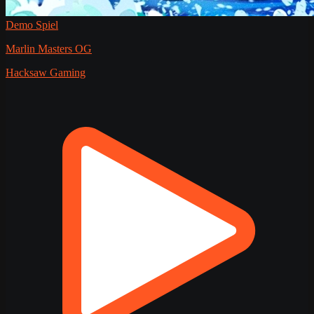
Demo Spiel
Marlin Masters OG
Hacksaw Gaming