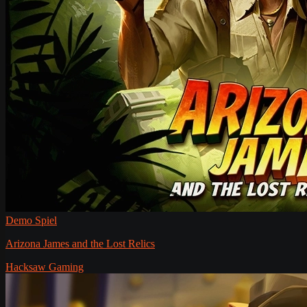
Demo Spiel
Arizona James and the Lost Relics
Hacksaw Gaming