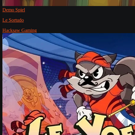
Demo Spiel
Le Sortudo
Hacksaw Gaming