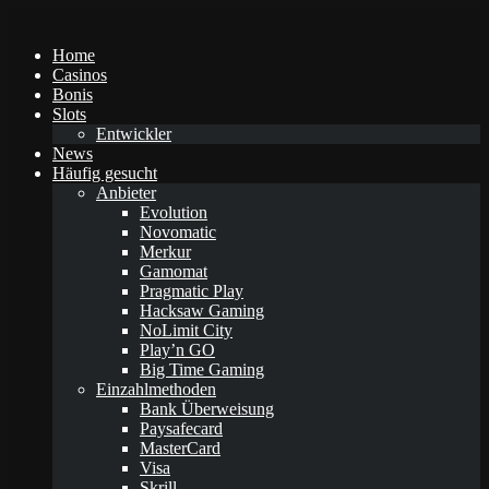
Home
Casinos
Bonis
Slots
Entwickler
News
Häufig gesucht
Anbieter
Evolution
Novomatic
Merkur
Gamomat
Pragmatic Play
Hacksaw Gaming
NoLimit City
Play’n GO
Big Time Gaming
Einzahlmethoden
Bank Überweisung
Paysafecard
MasterCard
Visa
Skrill