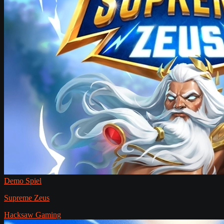
Demo Spiel
Supreme Zeus
Hacksaw Gaming