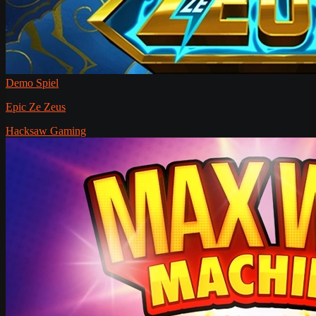
Demo Spiel
Epic Ze Zeus
Hacksaw Gaming