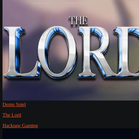
Demo Spiel
The Lord
Hacksaw Gaming