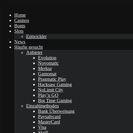
Home
Casinos
Bonis
Slots
Entwickler
News
Häufig gesucht
Anbieter
Evolution
Novomatic
Merkur
Gamomat
Pragmatic Play
Hacksaw Gaming
NoLimit City
Play’n GO
Big Time Gaming
Einzahlmethoden
Bank Überweisung
Paysafecard
MasterCard
Visa
Skrill