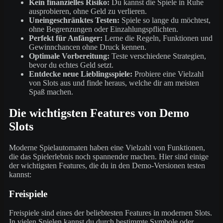
Kein finanzielles Risiko:
Du kannst die Spiele in Ruhe
ausprobieren, ohne Geld zu verlieren.
Uneingeschränktes Testen:
Spiele so lange du möchtest,
ohne Begrenzungen oder Einzahlungspflichten.
Perfekt für Anfänger:
Lerne die Regeln, Funktionen und
Gewinnchancen ohne Druck kennen.
Optimale Vorbereitung:
Teste verschiedene Strategien,
bevor du echtes Geld setzt.
Entdecke neue Lieblingsspiele:
Probiere eine Vielzahl
von Slots aus und finde heraus, welche dir am meisten
Spaß machen.
Die wichtigsten Features von Demo
Slots
Moderne Spielautomaten haben eine Vielzahl von Funktionen,
die das Spielerlebnis noch spannender machen. Hier sind einige
der wichtigsten Features, die du in den Demo-Versionen testen
kannst:
Freispiele
Freispiele sind eines der beliebtesten Features in modernen Slots.
In vielen Spielen kannst du durch bestimmte Symbole oder