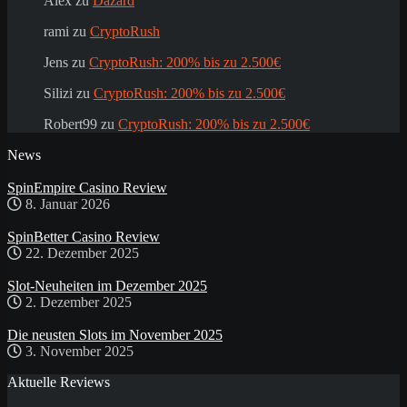
Alex
zu
Dazard
rami
zu
CryptoRush
Jens
zu
CryptoRush: 200% bis zu 2.500€
Silizi
zu
CryptoRush: 200% bis zu 2.500€
Robert99
zu
CryptoRush: 200% bis zu 2.500€
News
SpinEmpire Casino Review
8. Januar 2026
SpinBetter Casino Review
22. Dezember 2025
Slot-Neuheiten im Dezember 2025
2. Dezember 2025
Die neusten Slots im November 2025
3. November 2025
Aktuelle Reviews