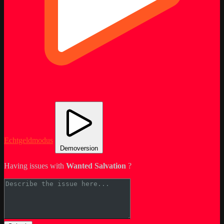
Echtgeldmodus
Demoversion
Having issues with
Wanted Salvation
?