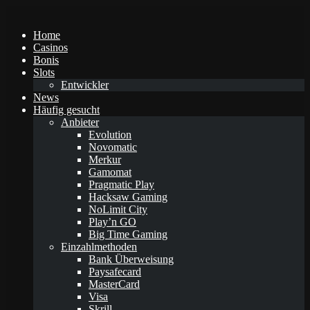
Home
Casinos
Bonis
Slots
Entwickler
News
Häufig gesucht
Anbieter
Evolution
Novomatic
Merkur
Gamomat
Pragmatic Play
Hacksaw Gaming
NoLimit City
Play’n GO
Big Time Gaming
Einzahlmethoden
Bank Überweisung
Paysafecard
MasterCard
Visa
Skrill