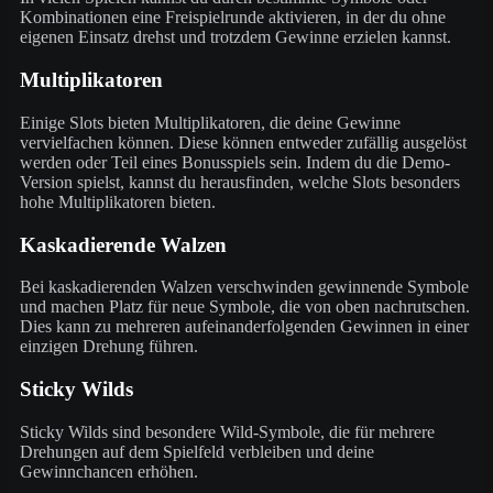
Kombinationen eine Freispielrunde aktivieren, in der du ohne
eigenen Einsatz drehst und trotzdem Gewinne erzielen kannst.
Multiplikatoren
Einige Slots bieten Multiplikatoren, die deine Gewinne
vervielfachen können. Diese können entweder zufällig ausgelöst
werden oder Teil eines Bonusspiels sein. Indem du die Demo-
Version spielst, kannst du herausfinden, welche Slots besonders
hohe Multiplikatoren bieten.
Kaskadierende Walzen
Bei kaskadierenden Walzen verschwinden gewinnende Symbole
und machen Platz für neue Symbole, die von oben nachrutschen.
Dies kann zu mehreren aufeinanderfolgenden Gewinnen in einer
einzigen Drehung führen.
Sticky Wilds
Sticky Wilds sind besondere Wild-Symbole, die für mehrere
Drehungen auf dem Spielfeld verbleiben und deine
Gewinnchancen erhöhen.