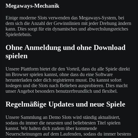
Megaways-Mechanik
Einige moderne Slots verwenden das Megaways-System, bei
dem sich die Anzahl der Gewinnlinien mit jeder Drehung ändern
kann. Dies sorgt für ein dynamisches und abwechslungsreiches
Spielerlebnis.
Ohne Anmeldung und ohne Download
spielen
Unsere Plattform bietet dir den Vorteil, dass du alle Spiele direkt
im Browser spielen kannst, ohne dass du eine Software
herunterladen oder dich registrieren musst. Du kannst sofort
loslegen und die Slots nach Belieben ausprobieren. Dies macht
unser Angebot besonders benutzerfreundlich und flexibel.
Regelmäßige Updates und neue Spiele
Unsere Sammlung an Demo Slots wird ständig aktualisiert,
sodass du immer die neuesten und beliebtesten Titel spielen
kannst. Wir halten dich zudem über kommende
Neuerscheinungen auf dem Laufenden, sodass du immer bestens