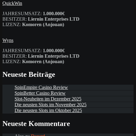
QuickWin
JAHRESUMSATZ:
1.000.000€
BESITZER:
Liernin Enterprises LTD
LIZENZ:
Komoren (Anjouan)
Wyns
JAHRESUMSATZ:
1.000.000€
BESITZER:
Liernin Enterprises LTD
LIZENZ:
Komoren (Anjouan)
Neueste Beiträge
SpinEmpire Casino Review
SpinBetter Casino Review
Slot-Neuheiten im Dezember 2025
Die neusten Slots im November 2025
Die neusten Slots im Oktober 2025
Neueste Kommentare