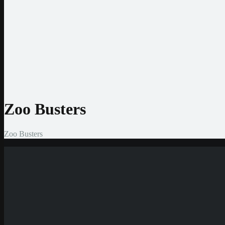
Aus
Zoo Busters
Zoo Busters