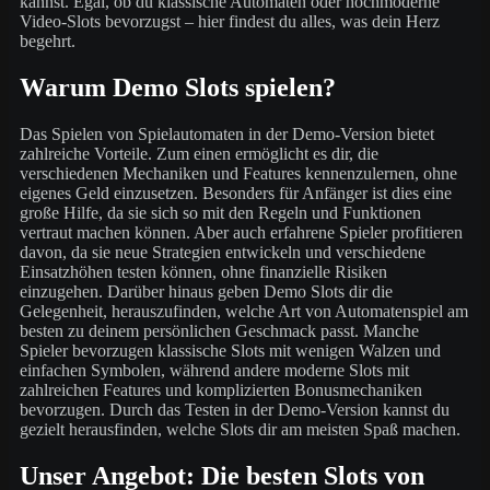
kannst. Egal, ob du klassische Automaten oder hochmoderne
Video-Slots bevorzugst – hier findest du alles, was dein Herz
begehrt.
Warum Demo Slots spielen?
Das Spielen von Spielautomaten in der Demo-Version bietet
zahlreiche Vorteile. Zum einen ermöglicht es dir, die
verschiedenen Mechaniken und Features kennenzulernen, ohne
eigenes Geld einzusetzen. Besonders für Anfänger ist dies eine
große Hilfe, da sie sich so mit den Regeln und Funktionen
vertraut machen können. Aber auch erfahrene Spieler profitieren
davon, da sie neue Strategien entwickeln und verschiedene
Einsatzhöhen testen können, ohne finanzielle Risiken
einzugehen. Darüber hinaus geben Demo Slots dir die
Gelegenheit, herauszufinden, welche Art von Automatenspiel am
besten zu deinem persönlichen Geschmack passt. Manche
Spieler bevorzugen klassische Slots mit wenigen Walzen und
einfachen Symbolen, während andere moderne Slots mit
zahlreichen Features und komplizierten Bonusmechaniken
bevorzugen. Durch das Testen in der Demo-Version kannst du
gezielt herausfinden, welche Slots dir am meisten Spaß machen.
Unser Angebot: Die besten Slots von