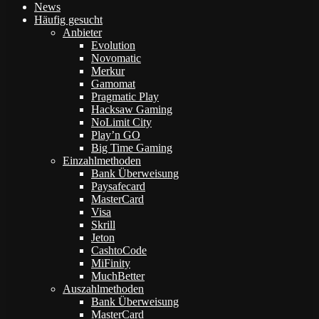
News
Häufig gesucht
Anbieter
Evolution
Novomatic
Merkur
Gamomat
Pragmatic Play
Hacksaw Gaming
NoLimit City
Play’n GO
Big Time Gaming
Einzahlmethoden
Bank Überweisung
Paysafecard
MasterCard
Visa
Skrill
Jeton
CashtoCode
MiFinity
MuchBetter
Auszahlmethoden
Bank Überweisung
MasterCard