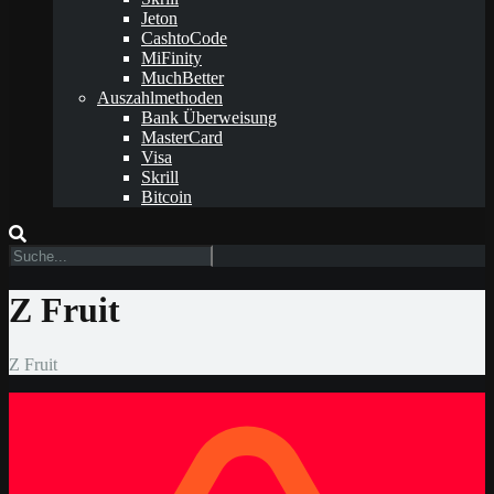
Jeton
CashtoCode
MiFinity
MuchBetter
Auszahlmethoden
Bank Überweisung
MasterCard
Visa
Skrill
Bitcoin
Z Fruit
Z Fruit