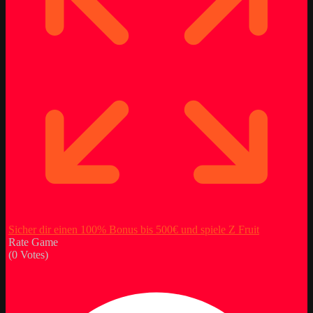
Sicher dir einen 100% Bonus bis 500€ und spiele Z Fruit
Rate Game
(
0
Votes)