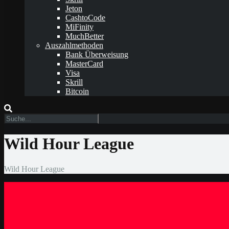
Jeton
CashtoCode
MiFinity
MuchBetter
Auszahlmethoden
Bank Überweisung
MasterCard
Visa
Skrill
Bitcoin
Wild Hour League
Wild Hour League