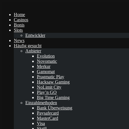
Home
Casinos
Bonis
Slots
Entwickler
News
Häufig gesucht
Anbieter
Evolution
Novomatic
Merkur
Gamomat
Pragmatic Play
Hacksaw Gaming
NoLimit City
Play’n GO
Big Time Gaming
Einzahlmethoden
Bank Überweisung
Paysafecard
MasterCard
Visa
Skrill