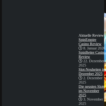
2025
Sicher dir einen 100% Bonus bis 500€ und spiele
Slot-Neuheiten im
Wasted Tree Friends
Dezember 2025
Try Our Featured Games
2. Dezember 202
Die neusten Slots im
November 2025
3. November
2025
Aktuelle Reviews
SpinEmpire
Casino Review
8. Januar 2026
SpinBetter Casino
Review
22. Dezember
2025
Slot-Neuheiten im
Dezember 2025
2. Dezember
2025
Die neusten Slots
im November
2025
3. November
2025