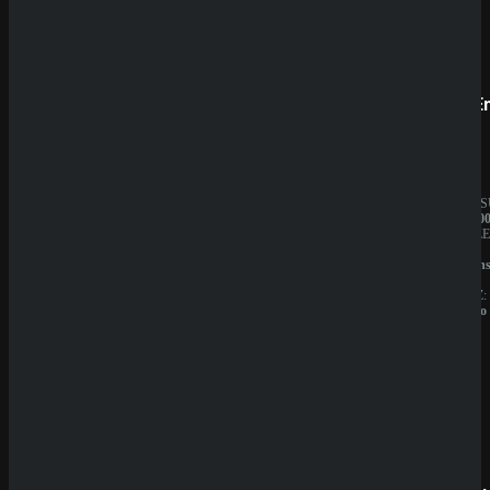
Prestige
SpinE
BESITZER:
JAHRES
Aurevia
10.000.0
IT
BESITZE
Group
GBL
LIZENZ:
Solution
Curacao
N.V.
LIZENZ:
Curacao