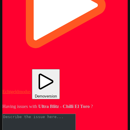
Echtgeldmodus
Demoversion
Having issues with
Ultra Blitz - Chilli El Toro
?