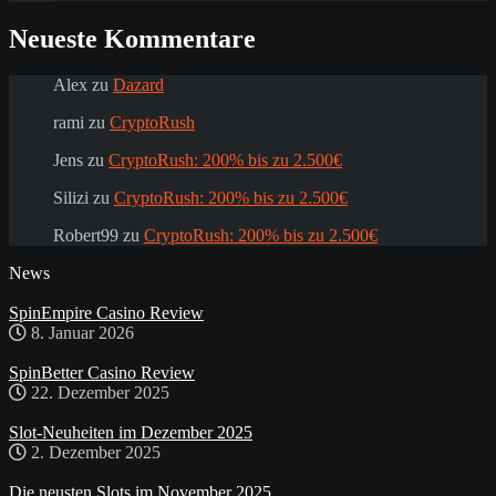
Neueste Kommentare
Alex
zu
Dazard
rami
zu
CryptoRush
Jens
zu
CryptoRush: 200% bis zu 2.500€
Silizi
zu
CryptoRush: 200% bis zu 2.500€
Robert99
zu
CryptoRush: 200% bis zu 2.500€
News
SpinEmpire Casino Review
8. Januar 2026
SpinBetter Casino Review
22. Dezember 2025
Slot-Neuheiten im Dezember 2025
2. Dezember 2025
Die neusten Slots im November 2025