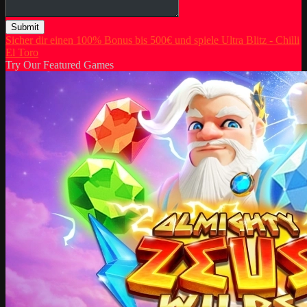
Submit
Sicher dir einen 100% Bonus bis 500€ und spiele Ultra Blitz - Chilli
El Toro
Try Our Featured Games