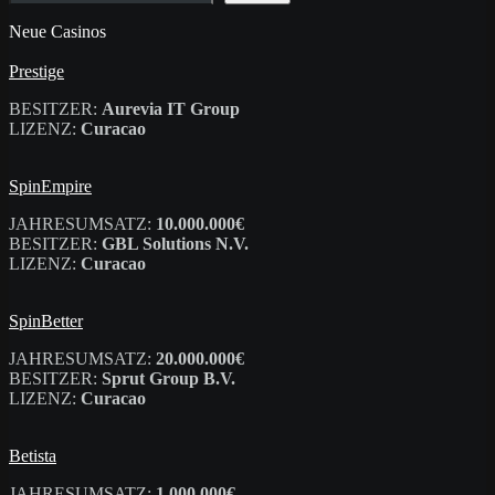
Neue Casinos
Prestige
BESITZER:
Aurevia IT Group
LIZENZ:
Curacao
SpinEmpire
JAHRESUMSATZ:
10.000.000€
BESITZER:
GBL Solutions N.V.
LIZENZ:
Curacao
SpinBetter
JAHRESUMSATZ:
20.000.000€
BESITZER:
Sprut Group B.V.
LIZENZ:
Curacao
Betista
JAHRESUMSATZ:
1.000.000€