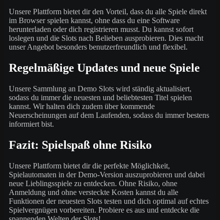
Unsere Plattform bietet dir den Vorteil, dass du alle Spiele direkt
im Browser spielen kannst, ohne dass du eine Software
herunterladen oder dich registrieren musst. Du kannst sofort
loslegen und die Slots nach Belieben ausprobieren. Dies macht
unser Angebot besonders benutzerfreundlich und flexibel.
Regelmäßige Updates und neue Spiele
Unsere Sammlung an Demo Slots wird ständig aktualisiert,
sodass du immer die neuesten und beliebtesten Titel spielen
kannst. Wir halten dich zudem über kommende
Neuerscheinungen auf dem Laufenden, sodass du immer bestens
informiert bist.
Fazit: Spielspaß ohne Risiko
Unsere Plattform bietet dir die perfekte Möglichkeit,
Spielautomaten in der Demo-Version auszuprobieren und dabei
neue Lieblingsspiele zu entdecken. Ohne Risiko, ohne
Anmeldung und ohne versteckte Kosten kannst du alle
Funktionen der neuesten Slots testen und dich optimal auf echtes
Spielvergnügen vorbereiten. Probiere es aus und entdecke die
spannenden Welten der Slots!