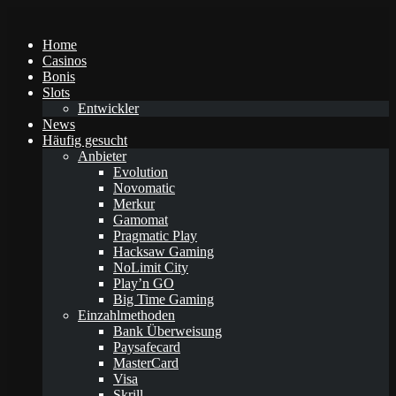
Home
Casinos
Bonis
Slots
Entwickler
News
Häufig gesucht
Anbieter
Evolution
Novomatic
Merkur
Gamomat
Pragmatic Play
Hacksaw Gaming
NoLimit City
Play’n GO
Big Time Gaming
Einzahlmethoden
Bank Überweisung
Paysafecard
MasterCard
Visa
Skrill