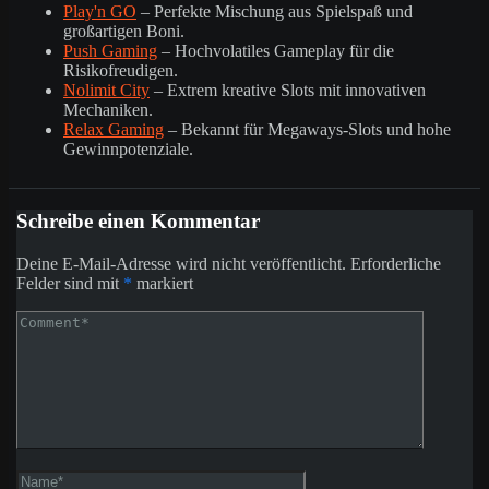
Play'n GO
– Perfekte Mischung aus Spielspaß und
großartigen Boni.
Push Gaming
– Hochvolatiles Gameplay für die
Risikofreudigen.
Nolimit City
– Extrem kreative Slots mit innovativen
Mechaniken.
Relax Gaming
– Bekannt für Megaways-Slots und hohe
Gewinnpotenziale.
Schreibe einen Kommentar
Deine E-Mail-Adresse wird nicht veröffentlicht.
Erforderliche
Felder sind mit
*
markiert