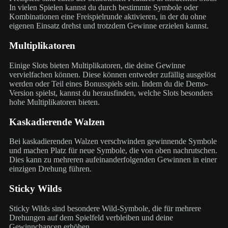
In vielen Spielen kannst du durch bestimmte Symbole oder
Kombinationen eine Freispielrunde aktivieren, in der du ohne
eigenen Einsatz drehst und trotzdem Gewinne erzielen kannst.
Multiplikatoren
Einige Slots bieten Multiplikatoren, die deine Gewinne
vervielfachen können. Diese können entweder zufällig ausgelöst
werden oder Teil eines Bonusspiels sein. Indem du die Demo-
Version spielst, kannst du herausfinden, welche Slots besonders
hohe Multiplikatoren bieten.
Kaskadierende Walzen
Bei kaskadierenden Walzen verschwinden gewinnende Symbole
und machen Platz für neue Symbole, die von oben nachrutschen.
Dies kann zu mehreren aufeinanderfolgenden Gewinnen in einer
einzigen Drehung führen.
Sticky Wilds
Sticky Wilds sind besondere Wild-Symbole, die für mehrere
Drehungen auf dem Spielfeld verbleiben und deine
Gewinnchancen erhöhen.