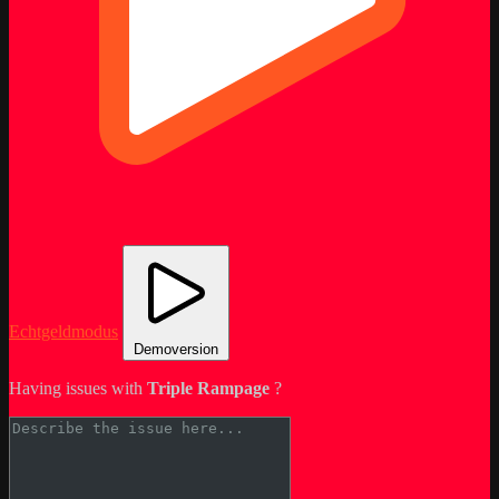
Echtgeldmodus
Demoversion
Having issues with
Triple Rampage
?