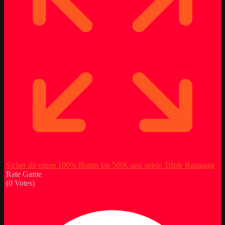
Sicher dir einen 100% Bonus bis 500€ und spiele Triple Rampage
Rate Game
(
0
Votes)