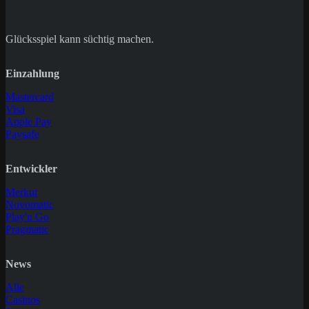
Glücksspiel kann süchtig machen.
Einzahlung
Mastercard
Visa
Apple Pay
Paysafe
Entwickler
Merkur
Novomatic
Play'n Go
Pragmatic
News
Alle
Casinos