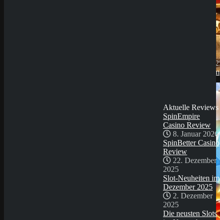
8. Januar 2026
SpinBetter Casino
Review
22. Dezember
2025
Slot-Neuheiten im
Dezember 2025
2. Dezember 202
Die neusten Slots im
Demo Spiel
November 2025
3. November
2025
Aktuelle Reviews
SpinEmpire
Casino Review
8. Januar 2026
SpinBetter Casino
Review
22. Dezember
2025
Slot-Neuheiten im
Dezember 2025
2. Dezember
2025
Die neusten Slots