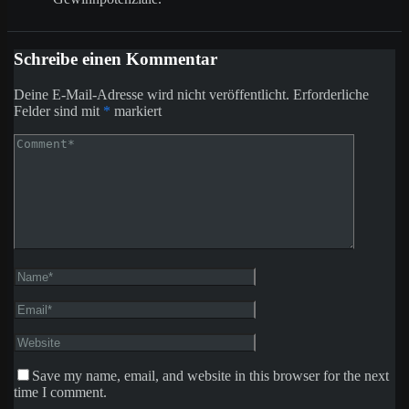
Schreibe einen Kommentar
Deine E-Mail-Adresse wird nicht veröffentlicht.
Erforderliche
Felder sind mit
*
markiert
Save my name, email, and website in this browser for the next
time I comment.