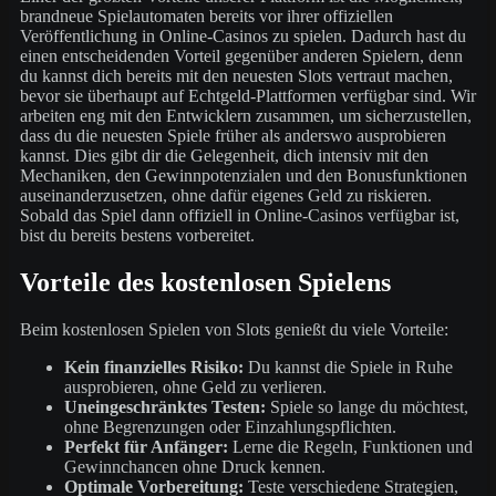
brandneue Spielautomaten bereits vor ihrer offiziellen
Veröffentlichung in Online-Casinos zu spielen. Dadurch hast du
einen entscheidenden Vorteil gegenüber anderen Spielern, denn
du kannst dich bereits mit den neuesten Slots vertraut machen,
bevor sie überhaupt auf Echtgeld-Plattformen verfügbar sind. Wir
arbeiten eng mit den Entwicklern zusammen, um sicherzustellen,
dass du die neuesten Spiele früher als anderswo ausprobieren
kannst. Dies gibt dir die Gelegenheit, dich intensiv mit den
Mechaniken, den Gewinnpotenzialen und den Bonusfunktionen
auseinanderzusetzen, ohne dafür eigenes Geld zu riskieren.
Sobald das Spiel dann offiziell in Online-Casinos verfügbar ist,
bist du bereits bestens vorbereitet.
Vorteile des kostenlosen Spielens
Beim kostenlosen Spielen von Slots genießt du viele Vorteile:
Kein finanzielles Risiko:
Du kannst die Spiele in Ruhe
ausprobieren, ohne Geld zu verlieren.
Uneingeschränktes Testen:
Spiele so lange du möchtest,
ohne Begrenzungen oder Einzahlungspflichten.
Perfekt für Anfänger:
Lerne die Regeln, Funktionen und
Gewinnchancen ohne Druck kennen.
Optimale Vorbereitung:
Teste verschiedene Strategien,