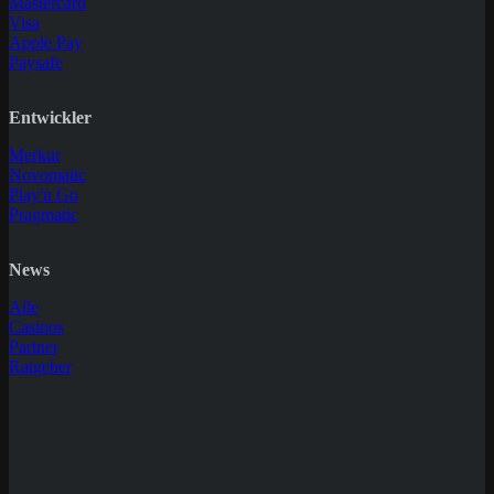
Mastercard
Visa
Apple Pay
Paysafe
Entwickler
Merkur
Novomatic
Play'n Go
Pragmatic
News
Alle
Casinos
Partner
Ratgeber