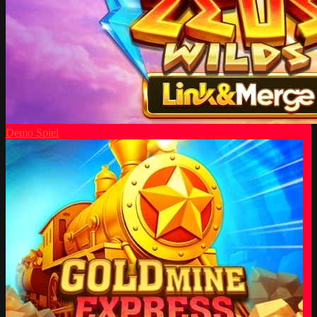
Demo Spiel