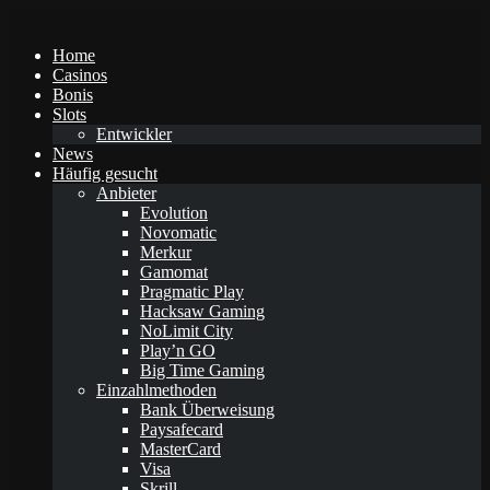
Home
Casinos
Bonis
Slots
Entwickler
News
Häufig gesucht
Anbieter
Evolution
Novomatic
Merkur
Gamomat
Pragmatic Play
Hacksaw Gaming
NoLimit City
Play’n GO
Big Time Gaming
Einzahlmethoden
Bank Überweisung
Paysafecard
MasterCard
Visa
Skrill