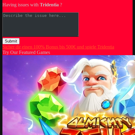
Having issues with
Tridentia
?
Submit
Sicher dir einen 100% Bonus bis 500€ und spiele Tridentia
Try Our Featured Games