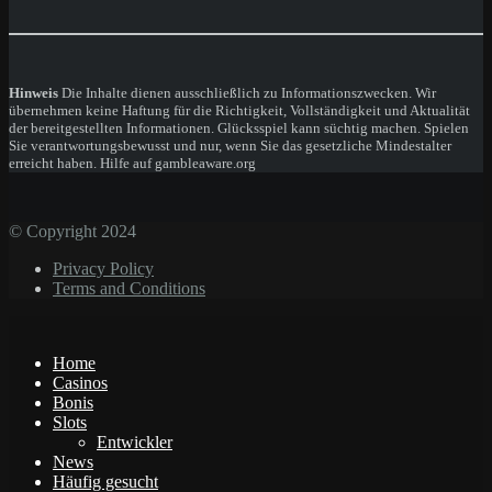
Hinweis
Die Inhalte dienen ausschließlich zu Informationszwecken. Wir
übernehmen keine Haftung für die Richtigkeit, Vollständigkeit und Aktualität
der bereitgestellten Informationen. Glücksspiel kann süchtig machen. Spielen
Sie verantwortungsbewusst und nur, wenn Sie das gesetzliche Mindestalter
erreicht haben. Hilfe auf gambleaware.org
© Copyright 2024
Privacy Policy
Terms and Conditions
Home
Casinos
Bonis
Slots
Entwickler
News
Häufig gesucht