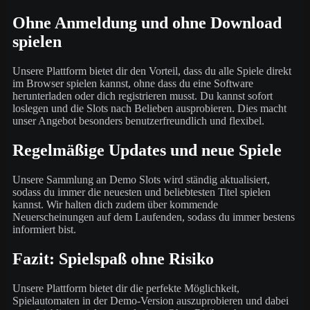
Ohne Anmeldung und ohne Download
spielen
Unsere Plattform bietet dir den Vorteil, dass du alle Spiele direkt
im Browser spielen kannst, ohne dass du eine Software
herunterladen oder dich registrieren musst. Du kannst sofort
loslegen und die Slots nach Belieben ausprobieren. Dies macht
unser Angebot besonders benutzerfreundlich und flexibel.
Regelmäßige Updates und neue Spiele
Unsere Sammlung an Demo Slots wird ständig aktualisiert,
sodass du immer die neuesten und beliebtesten Titel spielen
kannst. Wir halten dich zudem über kommende
Neuerscheinungen auf dem Laufenden, sodass du immer bestens
informiert bist.
Fazit: Spielspaß ohne Risiko
Unsere Plattform bietet dir die perfekte Möglichkeit,
Spielautomaten in der Demo-Version auszuprobieren und dabei