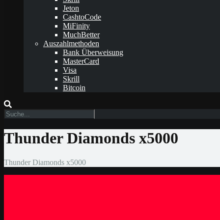
Jeton
CashtoCode
MiFinity
MuchBetter
Auszahlmethoden
Bank Überweisung
MasterCard
Visa
Skrill
Bitcoin
Thunder Diamonds x5000
Thunder Diamonds x5000