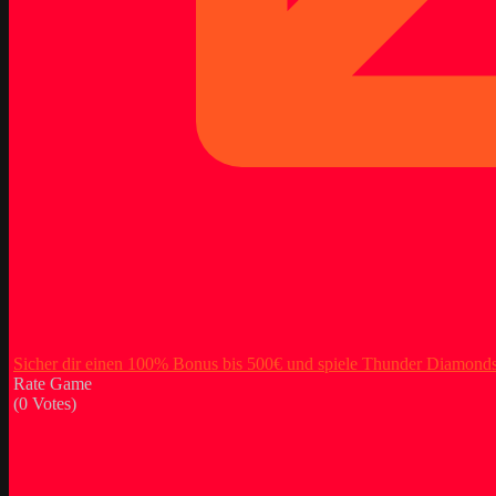
Sicher dir einen 100% Bonus bis 500€ und spiele Thunder Diamond
Rate Game
(
0
Votes)