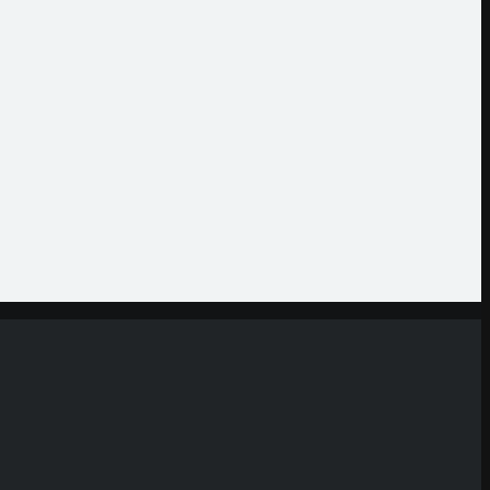
Suchen
Suchen
Neue Casinos
Prestige