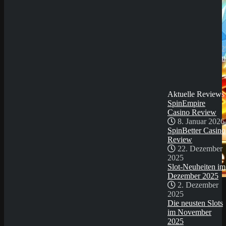
Review
22. Dezember
2025
Slot-Neuheiten im
Dezember 2025
2. Dezember 202
Die neusten Slots im
November 2025
3. November
2025
Aktuelle Reviews
SpinEmpire
Casino Review
8. Januar 2026
SpinBetter Casino
Review
22. Dezember
2025
Slot-Neuheiten im
Dezember 2025
Demo Spiel
2. Dezember
2025
Die neusten Slots
im November
2025