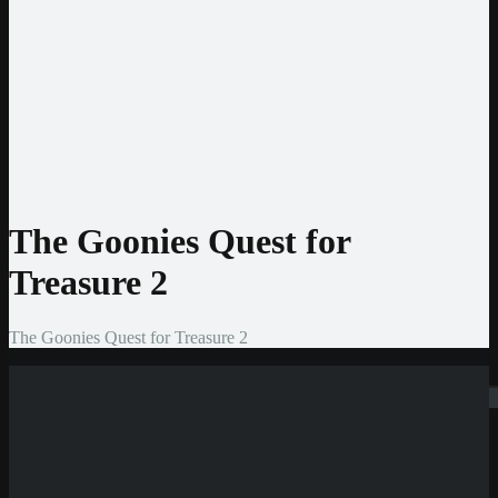
Jeton
CashtoCode
MiFinity
MuchBetter
Auszahlmethoden
Bank Überweisung
MasterCard
Visa
Skrill
Bitcoin
The Goonies Quest for
Treasure 2
The Goonies Quest for Treasure 2
Suchen
Neue Casinos