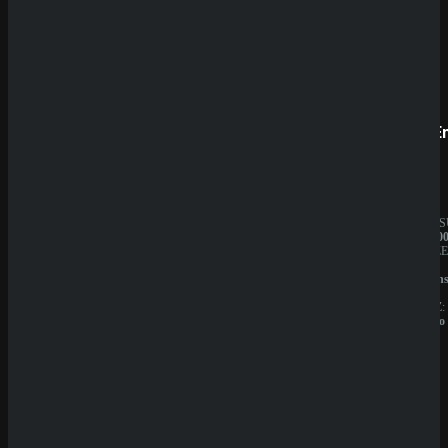
Prestige
SpinE
BESITZER:
JAHRES
Aurevia
10.000.0
IT
BESITZE
Group
GBL
LIZENZ:
Solution
Curacao
N.V.
LIZENZ:
Curacao