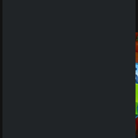
Demo Spiel