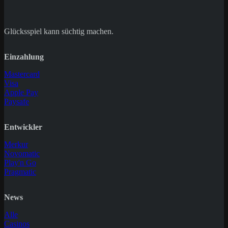
Glücksspiel kann süchtig machen.
Einzahlung
Mastercard
Visa
Apple Pay
Paysafe
Entwickler
Merkur
Novomatic
Play'n Go
Pragmatic
News
Alle
Casinos