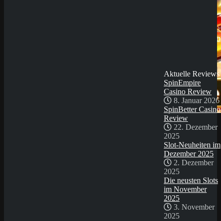
2025
Slot-Neuheiten im
Dezember 2025
2. Dezember 202
Die neusten Slots im
November 2025
3. November
2025
Aktuelle Reviews
SpinEmpire
Casino Review
8. Januar 2026
SpinBetter Casino
Review
Demo Spiel
22. Dezember
2025
Slot-Neuheiten im
Dezember 2025
2. Dezember
2025
Die neusten Slots
im November
2025
3. November
2025