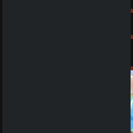
Echtgeldmodus
Jens
zu
Demoversion
CryptoRush
Having issues with
Super Diamond Charge
?
200% bis
zu 2.500€
Silizi
zu
CryptoRush
200% bis
zu 2.500€
Submit
Sicher dir einen 100% Bonus bis 500€ und spiele
Robert99
Super Diamond Charge
zu
Try Our Featured Games
CryptoRush
200% bis
zu 2.500€
News
SpinEmpire Casino
Review
8. Januar 2026
SpinBetter Casino
Review
22. Dezember