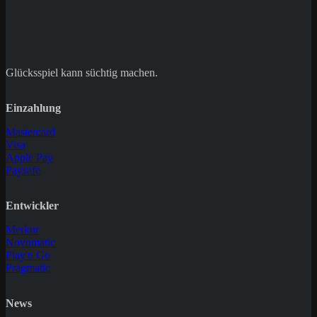
Glücksspiel kann süchtig machen.
Einzahlung
Mastercard
Visa
Apple Pay
Paysafe
Entwickler
Merkur
Novomatic
Play'n Go
Pragmatic
News