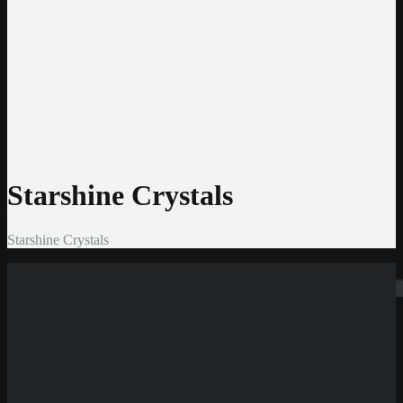
Jeton
CashtoCode
MiFinity
MuchBetter
Auszahlmethoden
Bank Überweisung
MasterCard
Visa
Skrill
Bitcoin
Starshine Crystals
Starshine Crystals
Suchen
Neue Casinos