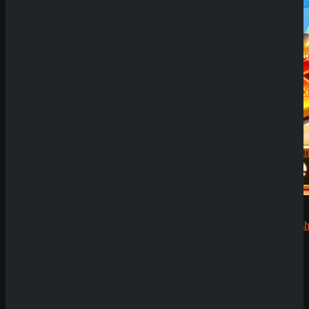
Alex
zu
Dazard
rami
zu
CryptoRus
Jens
zu
CryptoRush
200% bis
zu 2.500€
Silizi
zu
CryptoRush
200% bis
zu 2.500€
Robert99
Demo Spiel
zu
CryptoRush
200% bis
zu 2.500€
News
SpinEmpire Casino
Review