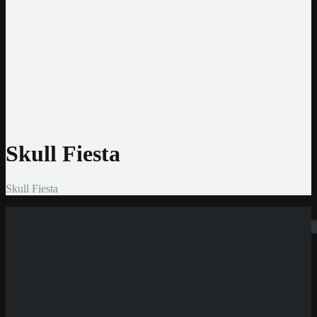
Jeton
CashtoCode
MiFinity
MuchBetter
Auszahlmethoden
Bank Überweisung
MasterCard
Visa
Skrill
Bitcoin
Skull Fiesta
Skull Fiesta
Suchen
Neue Casinos