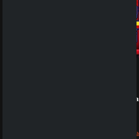
im
Dezember
2025
Die
neusten
Slots im
November
2025
Die
neusten
Slots im
Oktober
2025
Neueste
Kommenta
Alex
zu
Dazard
rami
zu
CryptoRus