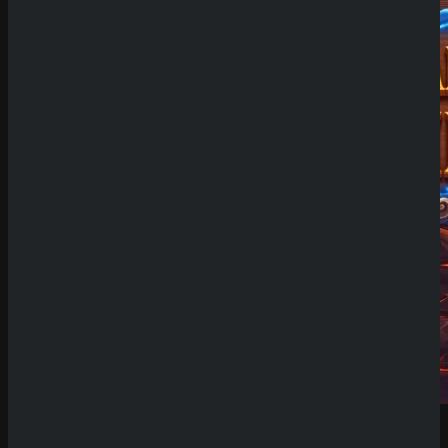
Demo Spiel