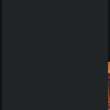
Demo Spiel