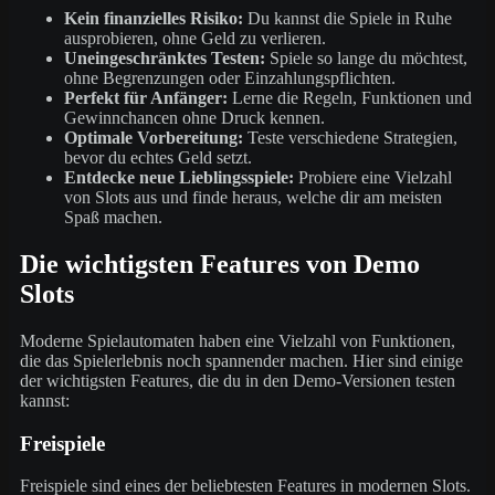
Kein finanzielles Risiko:
Du kannst die Spiele in Ruhe
ausprobieren, ohne Geld zu verlieren.
Uneingeschränktes Testen:
Spiele so lange du möchtest,
ohne Begrenzungen oder Einzahlungspflichten.
Perfekt für Anfänger:
Lerne die Regeln, Funktionen und
Gewinnchancen ohne Druck kennen.
Optimale Vorbereitung:
Teste verschiedene Strategien,
bevor du echtes Geld setzt.
Entdecke neue Lieblingsspiele:
Probiere eine Vielzahl
von Slots aus und finde heraus, welche dir am meisten
Spaß machen.
Die wichtigsten Features von Demo
Slots
Moderne Spielautomaten haben eine Vielzahl von Funktionen,
die das Spielerlebnis noch spannender machen. Hier sind einige
der wichtigsten Features, die du in den Demo-Versionen testen
kannst:
Freispiele
Freispiele sind eines der beliebtesten Features in modernen Slots.