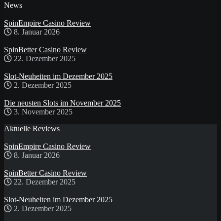
News
SpinEmpire Casino Review
8. Januar 2026
SpinBetter Casino Review
22. Dezember 2025
Slot-Neuheiten im Dezember 2025
2. Dezember 2025
Die neusten Slots im November 2025
3. November 2025
Aktuelle Reviews
SpinEmpire Casino Review
8. Januar 2026
SpinBetter Casino Review
22. Dezember 2025
Slot-Neuheiten im Dezember 2025
2. Dezember 2025