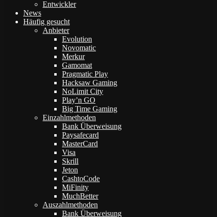
Entwickler
News
Häufig gesucht
Anbieter
Evolution
Novomatic
Merkur
Gamomat
Pragmatic Play
Hacksaw Gaming
NoLimit City
Play’n GO
Big Time Gaming
Einzahlmethoden
Bank Überweisung
Paysafecard
MasterCard
Visa
Skrill
Jeton
CashtoCode
MiFinity
MuchBetter
Auszahlmethoden
Bank Überweisung