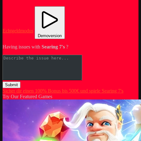
Echtgeldmodus
Demoversion
Having issues with
Searing 7's
?
Submit
Sicher dir einen 100% Bonus bis 500€ und spiele Searing 7's
Try Our Featured Games