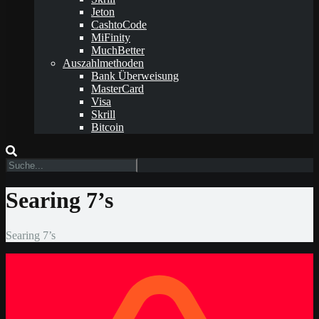
Jeton
CashtoCode
MiFinity
MuchBetter
Auszahlmethoden
Bank Überweisung
MasterCard
Visa
Skrill
Bitcoin
Searing 7’s
Searing 7’s