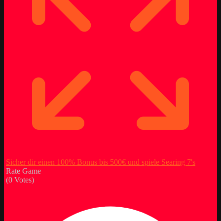
Sicher dir einen 100% Bonus bis 500€ und spiele Searing 7's
Rate Game
(
0
Votes)