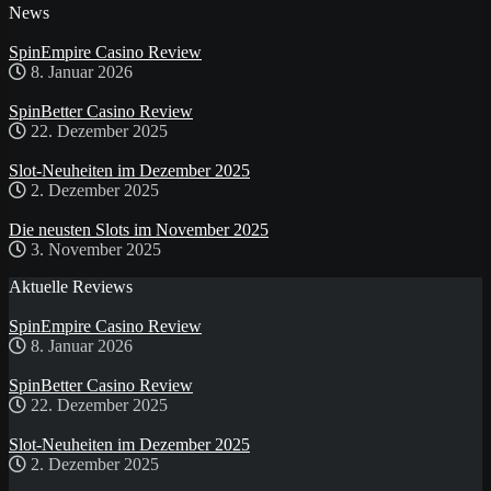
News
SpinEmpire Casino Review
8. Januar 2026
SpinBetter Casino Review
22. Dezember 2025
Slot-Neuheiten im Dezember 2025
2. Dezember 2025
Die neusten Slots im November 2025
3. November 2025
Aktuelle Reviews
SpinEmpire Casino Review
8. Januar 2026
SpinBetter Casino Review
22. Dezember 2025
Slot-Neuheiten im Dezember 2025
2. Dezember 2025