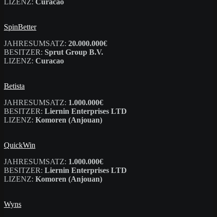
LIZENZ:
Curacao
SpinBetter
JAHRESUMSATZ:
20.000.000€
BESITZER:
Sprut Group B.V.
LIZENZ:
Curacao
Betista
JAHRESUMSATZ:
1.000.000€
BESITZER:
Liernin Enterprises LTD
LIZENZ:
Komoren (Anjouan)
QuickWin
JAHRESUMSATZ:
1.000.000€
BESITZER:
Liernin Enterprises LTD
LIZENZ:
Komoren (Anjouan)
Wyns