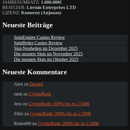
JAHRESUMSATZ:
1.000.000€
BESITZER:
Liernin Enterprises LTD
LIZENZ:
Komoren (Anjouan)
Neueste Beiträge
SpinEmpire Casino Review
SpinBetter Casino Review
Slot-Neuheiten im Dezember 2025
Die neusten Slots im November 2025
Die neusten Slots im Oktober 2025
Neueste Kommentare
Alex
zu
Dazard
rami
zu
CryptoRush
Jens
zu
CryptoRush: 200% bis zu 2.500€
Silizi
zu
CryptoRush: 200% bis zu 2.500€
Robert99
zu
CryptoRush: 200% bis zu 2.500€