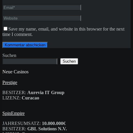
Save my name, email, and website in this browser for the next
time I comment.
Suchen
Suchen
Neue Casinos
Prestige
BESITZER:
Aurevia IT Group
LIZENZ:
Curacao
SpinEmpire
JAHRESUMSATZ:
10.000.000€
BESITZER:
GBL Solutions N.V.