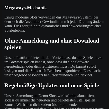
Megaways-Mechanik
Einige moderne Slots verwenden das Megaways-System, bei
dem sich die Anzahl der Gewinnlinien mit jeder Drehung ändern
kann. Dies sorgt für ein dynamisches und abwechslungsreiches
Spielerlebnis.
Ohne Anmeldung und ohne Download
spielen
Unsere Plattform bietet dir den Vorteil, dass du alle Spiele direkt
im Browser spielen kannst, ohne dass du eine Software
herunterladen oder dich registrieren musst. Du kannst sofort
loslegen und die Slots nach Belieben ausprobieren. Dies macht
unser Angebot besonders benutzerfreundlich und flexibel.
Regelmäßige Updates und neue Spiele
Unsere Sammlung an Demo Slots wird ständig aktualisiert,
sodass du immer die neuesten und beliebtesten Titel spielen
kannst. Wir halten dich zudem über kommende
Neuerscheinungen auf dem Laufenden, sodass du immer bestens