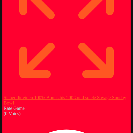
Sicher dir einen 100% Bonus bis 500€ und spiele Savage Sunday
Bowl
Rate Game
(
0
Votes)