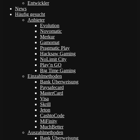
Entwickler
News
Häufig gesucht
Anbieter
Evolution
Novomatic
Merkur
Gamomat
Pragmatic Play
Hacksaw Gaming
NoLimit City
Play’n GO
Big Time Gaming
Einzahlmethoden
Bank Überweisung
Paysafecard
MasterCard
Visa
Skrill
Jeton
CashtoCode
MiFinity
MuchBetter
Auszahlmethoden
Bank Überweisung