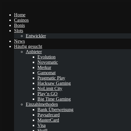
Home
Casinos
Bonis
Slots
Entwickler
News
Häufig gesucht
Anbieter
Evolution
Novomatic
Merkur
Gamomat
Pragmatic Play
Hacksaw Gaming
NoLimit City
Play’n GO
Big Time Gaming
Einzahlmethoden
Bank Überweisung
Paysafecard
MasterCard
Visa
Skrill