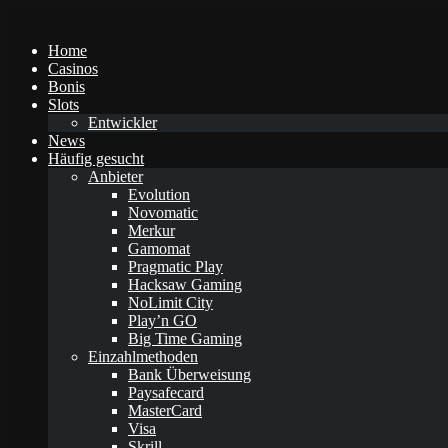
Home
Casinos
Bonis
Slots
Entwickler
News
Häufig gesucht
Anbieter
Evolution
Novomatic
Merkur
Gamomat
Pragmatic Play
Hacksaw Gaming
NoLimit City
Play’n GO
Big Time Gaming
Einzahlmethoden
Bank Überweisung
Paysafecard
MasterCard
Visa
Skrill