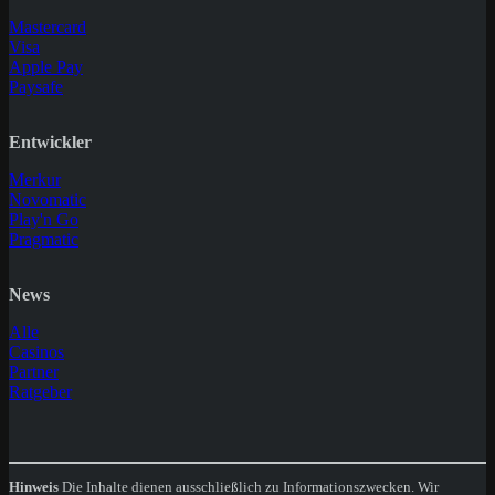
Mastercard
Visa
Apple Pay
Paysafe
Entwickler
Merkur
Novomatic
Play'n Go
Pragmatic
News
Alle
Casinos
Partner
Ratgeber
Hinweis
Die Inhalte dienen ausschließlich zu Informationszwecken. Wir