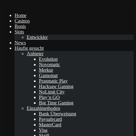
Home
Casinos
Bonis
Slots
Entwickler
News
Häufig gesucht
Anbieter
Evolution
Novomatic
Merkur
Gamomat
Pragmatic Play
Hacksaw Gaming
NoLimit City
Play’n GO
Big Time Gaming
Einzahlmethoden
Bank Überweisung
Paysafecard
MasterCard
Visa
Skrill