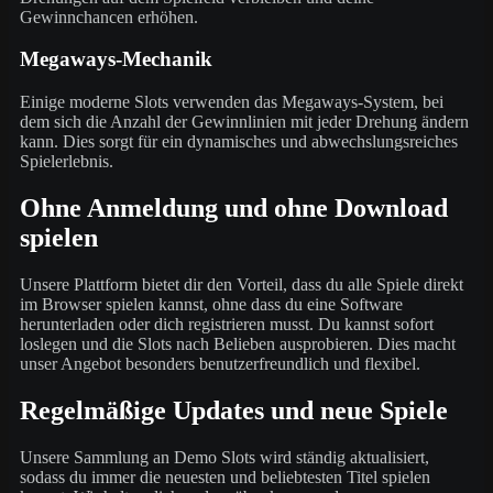
Gewinnchancen erhöhen.
Megaways-Mechanik
Einige moderne Slots verwenden das Megaways-System, bei
dem sich die Anzahl der Gewinnlinien mit jeder Drehung ändern
kann. Dies sorgt für ein dynamisches und abwechslungsreiches
Spielerlebnis.
Ohne Anmeldung und ohne Download
spielen
Unsere Plattform bietet dir den Vorteil, dass du alle Spiele direkt
im Browser spielen kannst, ohne dass du eine Software
herunterladen oder dich registrieren musst. Du kannst sofort
loslegen und die Slots nach Belieben ausprobieren. Dies macht
unser Angebot besonders benutzerfreundlich und flexibel.
Regelmäßige Updates und neue Spiele
Unsere Sammlung an Demo Slots wird ständig aktualisiert,
sodass du immer die neuesten und beliebtesten Titel spielen