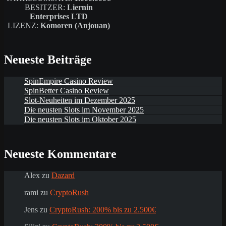
BESITZER:
Liernin
Enterprises LTD
LIZENZ:
Komoren (Anjouan)
Neueste Beiträge
SpinEmpire Casino Review
SpinBetter Casino Review
Slot-Neuheiten im Dezember 2025
Die neusten Slots im November 2025
Die neusten Slots im Oktober 2025
Neueste Kommentare
Alex
zu
Dazard
rami
zu
CryptoRush
Jens
zu
CryptoRush: 200% bis zu 2.500€