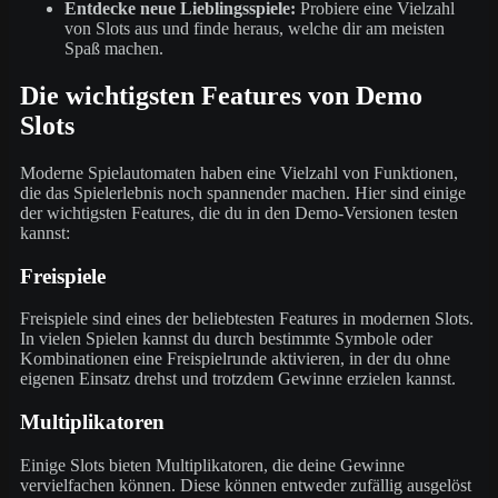
Entdecke neue Lieblingsspiele:
Probiere eine Vielzahl
von Slots aus und finde heraus, welche dir am meisten
Spaß machen.
Die wichtigsten Features von Demo
Slots
Moderne Spielautomaten haben eine Vielzahl von Funktionen,
die das Spielerlebnis noch spannender machen. Hier sind einige
der wichtigsten Features, die du in den Demo-Versionen testen
kannst:
Freispiele
Freispiele sind eines der beliebtesten Features in modernen Slots.
In vielen Spielen kannst du durch bestimmte Symbole oder
Kombinationen eine Freispielrunde aktivieren, in der du ohne
eigenen Einsatz drehst und trotzdem Gewinne erzielen kannst.
Multiplikatoren
Einige Slots bieten Multiplikatoren, die deine Gewinne
vervielfachen können. Diese können entweder zufällig ausgelöst