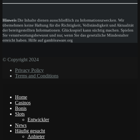
Hinweis
Die Inhalte dienen ausschließlich zu Informationszwecken. Wir
übernehmen keine Haftung für die Richtigkeit, Vollständigkeit und Aktualität
der bereitgestellten Informationen. Glücksspiel kann süchtig machen. Spielen
Sie verantwortungsbewusst und nur, wenn Sie das gesetzliche Mindestalter
erreicht haben. Hilfe auf gambleaware.org
© Copyright 2024
Privacy Policy
Terms and Conditions
Home
Casinos
Bonis
Slots
Entwickler
News
Häufig gesucht
Anbieter