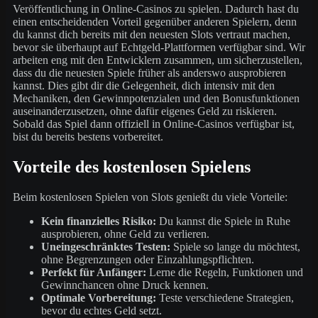
Veröffentlichung in Online-Casinos zu spielen. Dadurch hast du
einen entscheidenden Vorteil gegenüber anderen Spielern, denn
du kannst dich bereits mit den neuesten Slots vertraut machen,
bevor sie überhaupt auf Echtgeld-Plattformen verfügbar sind. Wir
arbeiten eng mit den Entwicklern zusammen, um sicherzustellen,
dass du die neuesten Spiele früher als anderswo ausprobieren
kannst. Dies gibt dir die Gelegenheit, dich intensiv mit den
Mechaniken, den Gewinnpotenzialen und den Bonusfunktionen
auseinanderzusetzen, ohne dafür eigenes Geld zu riskieren.
Sobald das Spiel dann offiziell in Online-Casinos verfügbar ist,
bist du bereits bestens vorbereitet.
Vorteile des kostenlosen Spielens
Beim kostenlosen Spielen von Slots genießt du viele Vorteile:
Kein finanzielles Risiko:
Du kannst die Spiele in Ruhe
ausprobieren, ohne Geld zu verlieren.
Uneingeschränktes Testen:
Spiele so lange du möchtest,
ohne Begrenzungen oder Einzahlungspflichten.
Perfekt für Anfänger:
Lerne die Regeln, Funktionen und
Gewinnchancen ohne Druck kennen.
Optimale Vorbereitung:
Teste verschiedene Strategien,
bevor du echtes Geld setzt.