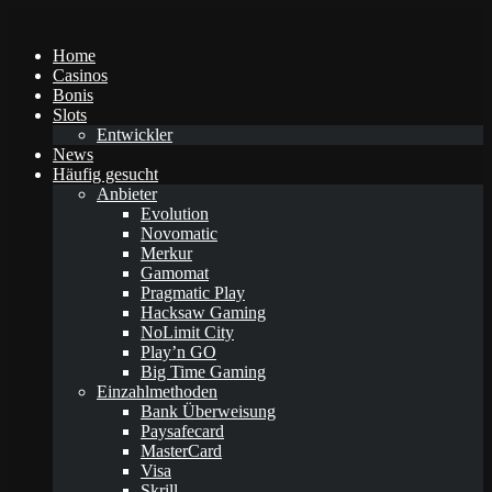
Home
Casinos
Bonis
Slots
Entwickler
News
Häufig gesucht
Anbieter
Evolution
Novomatic
Merkur
Gamomat
Pragmatic Play
Hacksaw Gaming
NoLimit City
Play’n GO
Big Time Gaming
Einzahlmethoden
Bank Überweisung
Paysafecard
MasterCard
Visa
Skrill