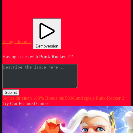
Echtgeldmodus
Demoversion
Having issues with
Punk Rocker 2
?
Submit
Sicher dir einen 100% Bonus bis 500€ und spiele Punk Rocker 2
Try Our Featured Games