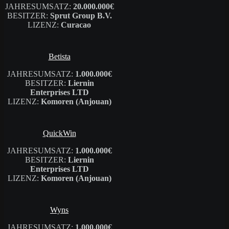
JAHRESUMSATZ:
20.000.000€
BESITZER:
Sprut Group B.V.
LIZENZ:
Curacao
Betista
JAHRESUMSATZ:
1.000.000€
BESITZER:
Liernin
Enterprises LTD
LIZENZ:
Komoren (Anjouan)
QuickWin
JAHRESUMSATZ:
1.000.000€
BESITZER:
Liernin
Enterprises LTD
LIZENZ:
Komoren (Anjouan)
Wyns
JAHRESUMSATZ:
1.000.000€