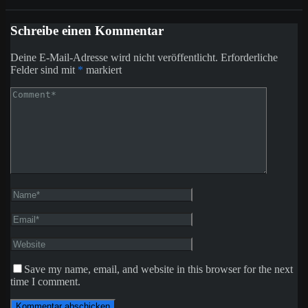
Schreibe einen Kommentar
Deine E-Mail-Adresse wird nicht veröffentlicht.
Erforderliche
Felder sind mit
*
markiert
Save my name, email, and website in this browser for the next
time I comment.