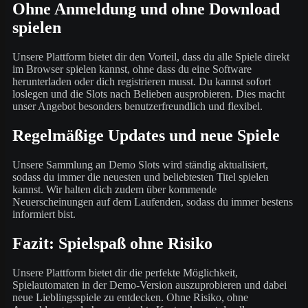
Ohne Anmeldung und ohne Download
spielen
Unsere Plattform bietet dir den Vorteil, dass du alle Spiele direkt
im Browser spielen kannst, ohne dass du eine Software
herunterladen oder dich registrieren musst. Du kannst sofort
loslegen und die Slots nach Belieben ausprobieren. Dies macht
unser Angebot besonders benutzerfreundlich und flexibel.
Regelmäßige Updates und neue Spiele
Unsere Sammlung an Demo Slots wird ständig aktualisiert,
sodass du immer die neuesten und beliebtesten Titel spielen
kannst. Wir halten dich zudem über kommende
Neuerscheinungen auf dem Laufenden, sodass du immer bestens
informiert bist.
Fazit: Spielspaß ohne Risiko
Unsere Plattform bietet dir die perfekte Möglichkeit,
Spielautomaten in der Demo-Version auszuprobieren und dabei
neue Lieblingsspiele zu entdecken. Ohne Risiko, ohne