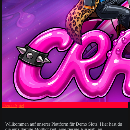
Demo Spiel
Willkommen auf unserer Plattform für Demo Slots! Hier hast du
die einzigartige Möglichkeit, eine riesige Auswahl an