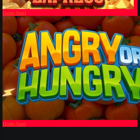
Demo Spiel
Demo Spiel