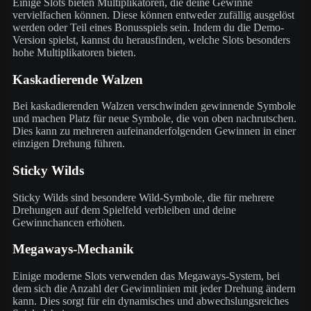
Einige Slots bieten Multiplikatoren, die deine Gewinne
vervielfachen können. Diese können entweder zufällig ausgelöst
werden oder Teil eines Bonusspiels sein. Indem du die Demo-
Version spielst, kannst du herausfinden, welche Slots besonders
hohe Multiplikatoren bieten.
Kaskadierende Walzen
Bei kaskadierenden Walzen verschwinden gewinnende Symbole
und machen Platz für neue Symbole, die von oben nachrutschen.
Dies kann zu mehreren aufeinanderfolgenden Gewinnen in einer
einzigen Drehung führen.
Sticky Wilds
Sticky Wilds sind besondere Wild-Symbole, die für mehrere
Drehungen auf dem Spielfeld verbleiben und deine
Gewinnchancen erhöhen.
Megaways-Mechanik
Einige moderne Slots verwenden das Megaways-System, bei
dem sich die Anzahl der Gewinnlinien mit jeder Drehung ändern
kann. Dies sorgt für ein dynamisches und abwechslungsreiches