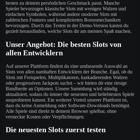
besten zu deinem persönlichen Geschmack passt. Manche
Spieler bevorzugen klassische Slots mit wenigen Walzen und
einfachen Symbolen, während andere moderne Slots mit
zahlreichen Features und komplizierten Bonusmechaniken
bevorzugen. Durch das Testen in der Demo-Version kannst du
gezielt herausfinden, welche Slots dir am meisten Spaß machen.
Unser Angebot: Die besten Slots von
allen Entwicklern
Auf unserer Plattform findest du eine umfassende Auswahl an
Slots von allen namhaften Entwicklern der Branche. Egal, ob du
Slots mit Freispielen, Multiplikatoren, kaskadierenden Walzen
oder progressiven Jackpots suchst – wir bieten dir eine riesige
Bandbreite an Optionen. Unsere Sammlung wird ständig
aktualisiert, sodass du immer die neuesten und beliebtesten Spiele
ausprobieren kannst. Ein weiterer Vorteil unserer Plattform ist,
dass du keine Anmeldung oder Software-Downloads benötigst.
Alle Spiele sind direkt in deinem Browser spielbar, ohne
versteckte Kosten oder Verpflichtungen.
Die neuesten Slots zuerst testen