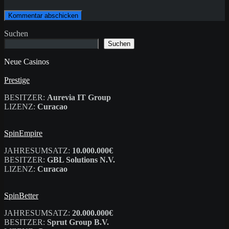
Suchen
Suchen
Neue Casinos
Prestige
BESITZER:
Aurevia IT Group
LIZENZ:
Curacao
SpinEmpire
JAHRESUMSATZ:
10.000.000€
BESITZER:
GBL Solutions N.V.
LIZENZ:
Curacao
SpinBetter
JAHRESUMSATZ:
20.000.000€
BESITZER:
Sprut Group B.V.