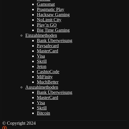
Gamomat
Pragmatic Play
Hacksaw Gaming
NoLimit City
Play’n GO
Big Time Gaming
Einzahlmethoden
Bank Überweisung
Paysafecard
MasterCard
Visa
Skrill
Jeton
CashtoCode
MiFinity
MuchBetter
Auszahlmethoden
Bank Überweisung
MasterCard
Visa
Skrill
Bitcoin
© Copyright 2024