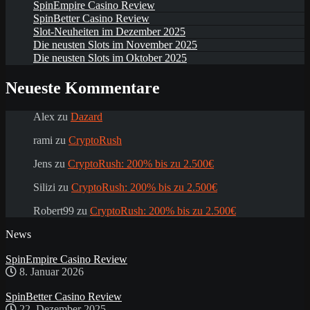
SpinEmpire Casino Review
SpinBetter Casino Review
Slot-Neuheiten im Dezember 2025
Die neusten Slots im November 2025
Die neusten Slots im Oktober 2025
Neueste Kommentare
Alex
zu
Dazard
rami
zu
CryptoRush
Jens
zu
CryptoRush: 200% bis zu 2.500€
Silizi
zu
CryptoRush: 200% bis zu 2.500€
Robert99
zu
CryptoRush: 200% bis zu 2.500€
News
SpinEmpire Casino Review
8. Januar 2026
SpinBetter Casino Review
22. Dezember 2025