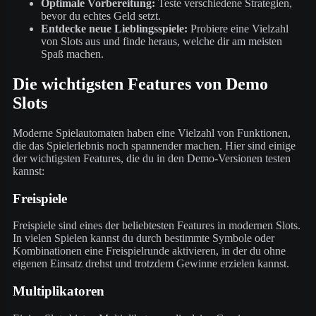
Optimale Vorbereitung:
Teste verschiedene Strategien,
bevor du echtes Geld setzt.
Entdecke neue Lieblingsspiele:
Probiere eine Vielzahl
von Slots aus und finde heraus, welche dir am meisten
Spaß machen.
Die wichtigsten Features von Demo
Slots
Moderne Spielautomaten haben eine Vielzahl von Funktionen,
die das Spielerlebnis noch spannender machen. Hier sind einige
der wichtigsten Features, die du in den Demo-Versionen testen
kannst:
Freispiele
Freispiele sind eines der beliebtesten Features in modernen Slots.
In vielen Spielen kannst du durch bestimmte Symbole oder
Kombinationen eine Freispielrunde aktivieren, in der du ohne
eigenen Einsatz drehst und trotzdem Gewinne erzielen kannst.
Multiplikatoren