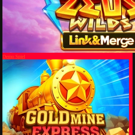
Demo Spiel