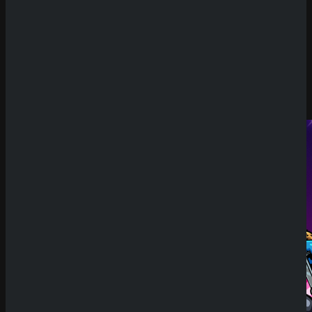
Demo Spiel