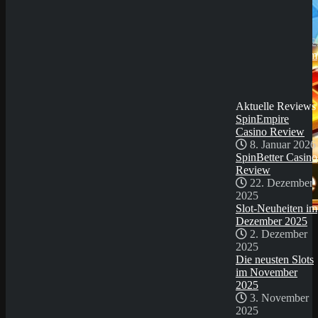
2025
Slot-Neuheiten im
Dezember 2025
2. Dezember 202
Die neusten Slots im
November 2025
3. November
2025
Aktuelle Reviews
SpinEmpire
Casino Review
8. Januar 2026
SpinBetter Casino
Review
22. Dezember
2025
Slot-Neuheiten im
Demo Spiel
Dezember 2025
2. Dezember
2025
Die neusten Slots
im November
2025
3. November
2025