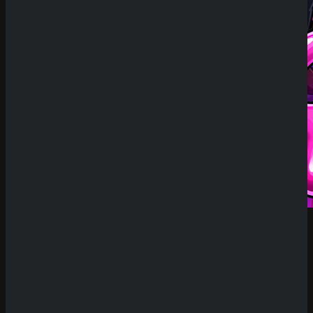
Demo Spiel
Willkommen auf unserer Plattform für Demo
Slots! Hier hast du die einzigartige Möglichkeit,
eine riesige Auswahl an Spielautomaten
kostenlos und ohne Risiko zu testen. Unsere
Seite bietet dir den Vorteil, die neuesten Slots