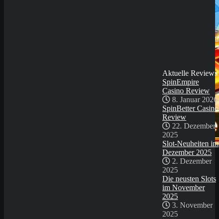
2025
Slot-Neuheiten im
Dezember 2025
2. Dezember 202
Die neusten Slots im
November 2025
3. November
2025
Aktuelle Reviews
SpinEmpire
Casino Review
8. Januar 2026
SpinBetter Casino
Review
22. Dezember
2025
Slot-Neuheiten im
Demo Spiel
Dezember 2025
2. Dezember
2025
Die neusten Slots
im November
2025
3. November
2025