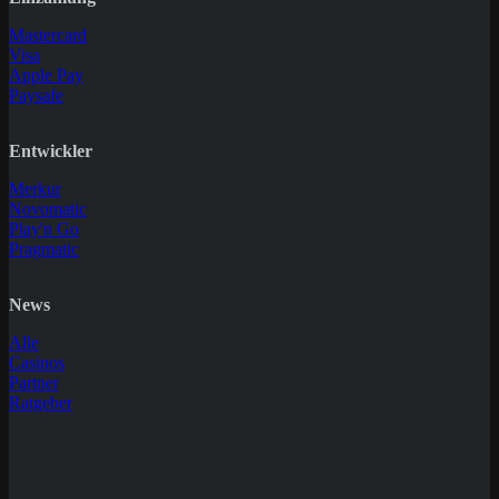
Mastercard
Visa
Apple Pay
Paysafe
Entwickler
Merkur
Novomatic
Play'n Go
Pragmatic
News
Alle
Casinos
Partner
Ratgeber