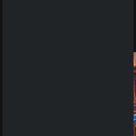
Demo Spiel