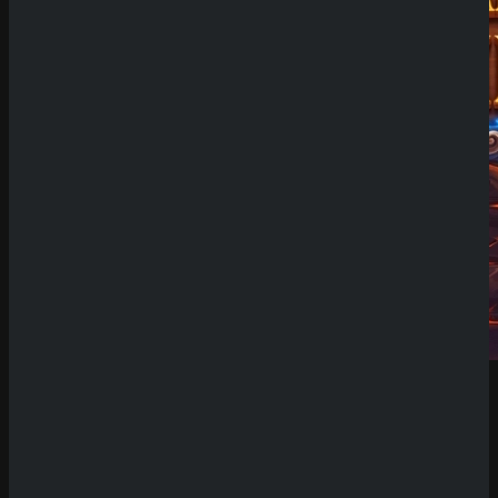
Demo Spiel
Willkommen auf unserer Plattform für Demo
Slots! Hier hast du die einzigartige Möglichkeit,
eine riesige Auswahl an Spielautomaten