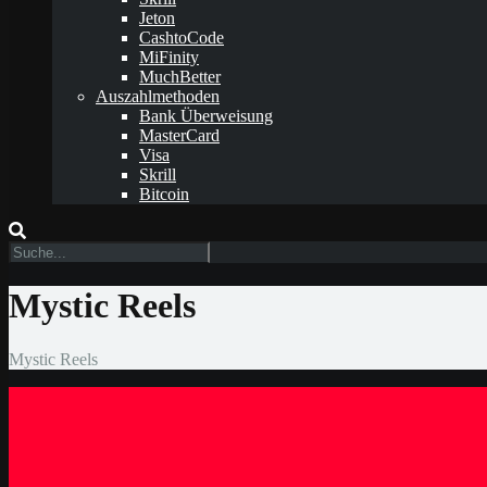
Jeton
CashtoCode
MiFinity
MuchBetter
Auszahlmethoden
Bank Überweisung
MasterCard
Visa
Skrill
Bitcoin
Mystic Reels
Mystic Reels