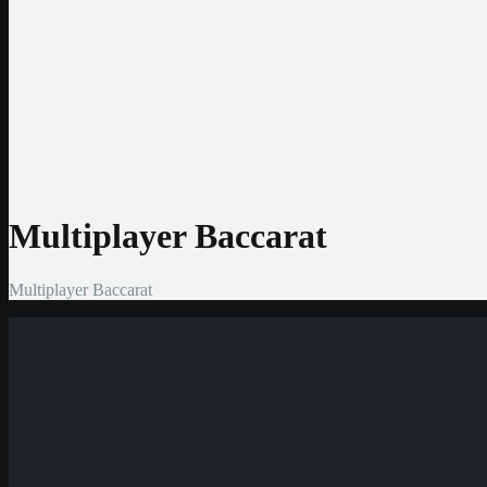
Aus
Multiplayer Baccarat
Multiplayer Baccarat