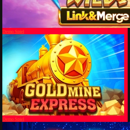
Demo Spiel
Demo Spiel