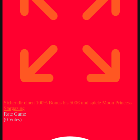
Sicher dir einen 100% Bonus bis 500€ und spiele Moon Princess
Stargazing
Rate Game
(
0
Votes)