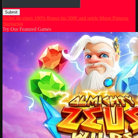
Submit
Sicher dir einen 100% Bonus bis 500€ und spiele Moon Princess
Stargazing
Try Our Featured Games