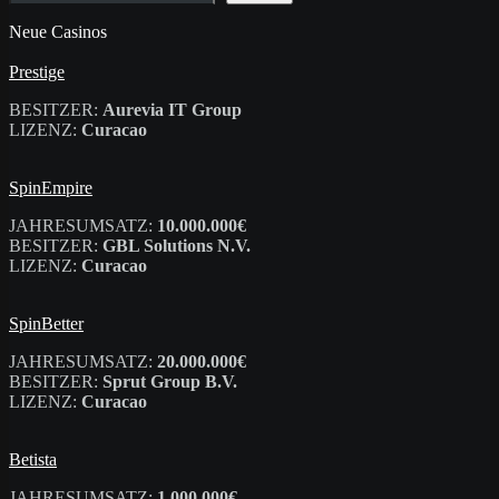
Neue Casinos
Prestige
BESITZER:
Aurevia IT Group
LIZENZ:
Curacao
SpinEmpire
JAHRESUMSATZ:
10.000.000€
BESITZER:
GBL Solutions N.V.
LIZENZ:
Curacao
SpinBetter
JAHRESUMSATZ:
20.000.000€
BESITZER:
Sprut Group B.V.
LIZENZ:
Curacao
Betista
JAHRESUMSATZ:
1.000.000€