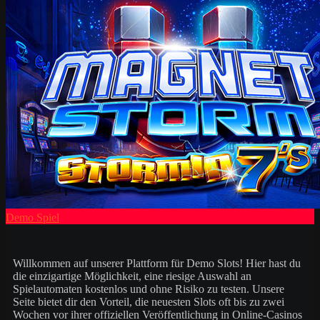
Demo Spiel
Willkommen auf unserer Plattform für Demo Slots! Hier hast du
die einzigartige Möglichkeit, eine riesige Auswahl an
Spielautomaten kostenlos und ohne Risiko zu testen. Unsere
Seite bietet dir den Vorteil, die neuesten Slots oft bis zu zwei
Wochen vor ihrer offiziellen Veröffentlichung in Online-Casinos