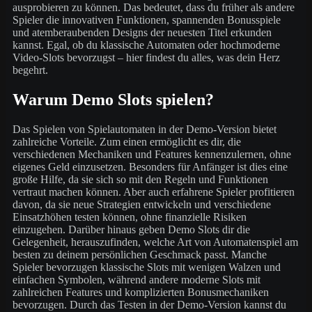
ausprobieren zu können. Das bedeutet, dass du früher als andere
Spieler die innovativen Funktionen, spannenden Bonusspiele
und atemberaubenden Designs der neuesten Titel erkunden
kannst. Egal, ob du klassische Automaten oder hochmoderne
Video-Slots bevorzugst – hier findest du alles, was dein Herz
begehrt.
Warum Demo Slots spielen?
Das Spielen von Spielautomaten in der Demo-Version bietet
zahlreiche Vorteile. Zum einen ermöglicht es dir, die
verschiedenen Mechaniken und Features kennenzulernen, ohne
eigenes Geld einzusetzen. Besonders für Anfänger ist dies eine
große Hilfe, da sie sich so mit den Regeln und Funktionen
vertraut machen können. Aber auch erfahrene Spieler profitieren
davon, da sie neue Strategien entwickeln und verschiedene
Einsatzhöhen testen können, ohne finanzielle Risiken
einzugehen. Darüber hinaus geben Demo Slots dir die
Gelegenheit, herauszufinden, welche Art von Automatenspiel am
besten zu deinem persönlichen Geschmack passt. Manche
Spieler bevorzugen klassische Slots mit wenigen Walzen und
einfachen Symbolen, während andere moderne Slots mit
zahlreichen Features und komplizierten Bonusmechaniken
bevorzugen. Durch das Testen in der Demo-Version kannst du