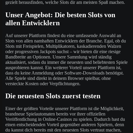
gezielt herausfinden, welche Slots dir am meisten Spaß machen.
Unser Angebot: Die besten Slots von
allen Entwicklern
Auf unserer Plattform findest du eine umfassende Auswahl an
Slots von allen namhaften Entwicklern der Branche. Egal, ob du
Slots mit Freispielen, Multiplikatoren, kaskadierenden Walzen
oder progressiven Jackpots suchst – wir bieten dir eine riesige
Bandbreite an Optionen. Unsere Sammlung wird ständig
aktualisiert, sodass du immer die neuesten und beliebtesten Spiele
ausprobieren kannst. Ein weiterer Vorteil unserer Plattform ist,
dass du keine Anmeldung oder Software-Downloads benötigst.
Alle Spiele sind direkt in deinem Browser spielbar, ohne
versteckte Kosten oder Verpflichtungen.
Die neuesten Slots zuerst testen
Einer der größten Vorteile unserer Plattform ist die Möglichkeit,
brandneue Spielautomaten bereits vor ihrer offiziellen
Veröffentlichung in Online-Casinos zu spielen. Dadurch hast du
einen entscheidenden Vorteil gegenüber anderen Spielern, denn
du kannst dich bereits mit den neuesten Slots vertraut machen,