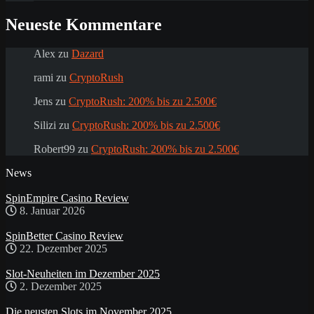
Neueste Kommentare
Alex
zu
Dazard
rami
zu
CryptoRush
Jens
zu
CryptoRush: 200% bis zu 2.500€
Silizi
zu
CryptoRush: 200% bis zu 2.500€
Robert99
zu
CryptoRush: 200% bis zu 2.500€
News
SpinEmpire Casino Review
8. Januar 2026
SpinBetter Casino Review
22. Dezember 2025
Slot-Neuheiten im Dezember 2025
2. Dezember 2025
Die neusten Slots im November 2025