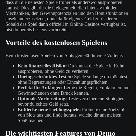
dass du die neuesten Spiele früher als anderswo ausprobieren
kannst. Dies gibt dir die Gelegenheit, dich intensiv mit den
Mechaniken, den Gewinnpotenzialen und den Bonusfunktionen
auseinanderzusetzen, ohne dafür eigenes Geld zu riskieren.
Sobald das Spiel dann offiziell in Online-Casinos verfügbar ist,
bist du bereits bestens vorbereitet.
Vorteile des kostenlosen Spielens
Beim kostenlosen Spielen von Slots genießt du viele Vorteile:
Kein finanzielles Risiko:
Du kannst die Spiele in Ruhe
ausprobieren, ohne Geld zu verlieren.
Uneingeschränktes Testen:
Spiele so lange du möchtest,
ohne Begrenzungen oder Einzahlungspflichten.
Perfekt für Anfänger:
Lerne die Regeln, Funktionen und
Gewinnchancen ohne Druck kennen.
Optimale Vorbereitung:
Teste verschiedene Strategien,
bevor du echtes Geld setzt.
Entdecke neue Lieblingsspiele:
Probiere eine Vielzahl
von Slots aus und finde heraus, welche dir am meisten
Spaß machen.
Die wichtigsten Features von Demo