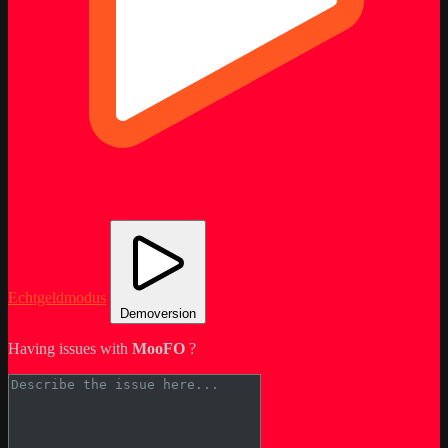
Echtgeldmodus
Demoversion
Having issues with
MooFO
?