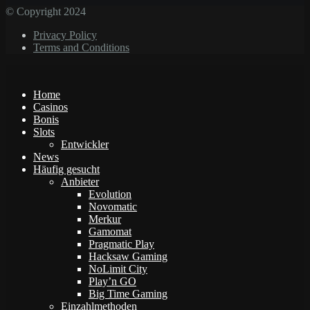
© Copyright 2024
Privacy Policy
Terms and Conditions
Home
Casinos
Bonis
Slots
Entwickler
News
Häufig gesucht
Anbieter
Evolution
Novomatic
Merkur
Gamomat
Pragmatic Play
Hacksaw Gaming
NoLimit City
Play’n GO
Big Time Gaming
Einzahlmethoden