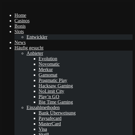
Home
Casinos
Bonis
Slots
Entwickler
News
Häufig gesucht
Anbieter
Evolution
Novomatic
Merkur
Gamomat
Pragmatic Play
Hacksaw Gaming
NoLimit City
Play’n GO
Big Time Gaming
Einzahlmethoden
Bank Überweisung
Paysafecard
MasterCard
Visa
Skrill