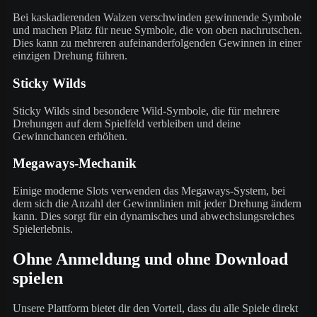
Bei kaskadierenden Walzen verschwinden gewinnende Symbole
und machen Platz für neue Symbole, die von oben nachrutschen.
Dies kann zu mehreren aufeinanderfolgenden Gewinnen in einer
einzigen Drehung führen.
Sticky Wilds
Sticky Wilds sind besondere Wild-Symbole, die für mehrere
Drehungen auf dem Spielfeld verbleiben und deine
Gewinnchancen erhöhen.
Megaways-Mechanik
Einige moderne Slots verwenden das Megaways-System, bei
dem sich die Anzahl der Gewinnlinien mit jeder Drehung ändern
kann. Dies sorgt für ein dynamisches und abwechslungsreiches
Spielerlebnis.
Ohne Anmeldung und ohne Download
spielen
Unsere Plattform bietet dir den Vorteil, dass du alle Spiele direkt