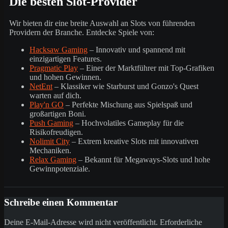
Die besten Slot-Provider
Wir bieten dir eine breite Auswahl an Slots von führenden
Providern der Branche. Entdecke Spiele von:
Hacksaw Gaming
– Innovativ und spannend mit
einzigartigen Features.
Pragmatic Play
– Einer der Marktführer mit Top-Grafiken
und hohen Gewinnen.
NetEnt
– Klassiker wie Starburst und Gonzo's Quest
warten auf dich.
Play'n GO
– Perfekte Mischung aus Spielspaß und
großartigen Boni.
Push Gaming
– Hochvolatiles Gameplay für die
Risikofreudigen.
Nolimit City
– Extrem kreative Slots mit innovativen
Mechaniken.
Relax Gaming
– Bekannt für Megaways-Slots und hohe
Gewinnpotenziale.
Schreibe einen Kommentar
Deine E-Mail-Adresse wird nicht veröffentlicht.
Erforderliche