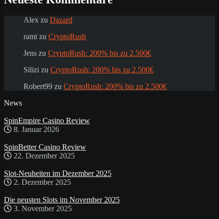
Alex
zu
Dazard
rami
zu
CryptoRush
Jens
zu
CryptoRush: 200% bis zu 2.500€
Silizi
zu
CryptoRush: 200% bis zu 2.500€
Robert99
zu
CryptoRush: 200% bis zu 2.500€
News
SpinEmpire Casino Review
8. Januar 2026
SpinBetter Casino Review
22. Dezember 2025
Slot-Neuheiten im Dezember 2025
2. Dezember 2025
Die neusten Slots im November 2025
3. November 2025