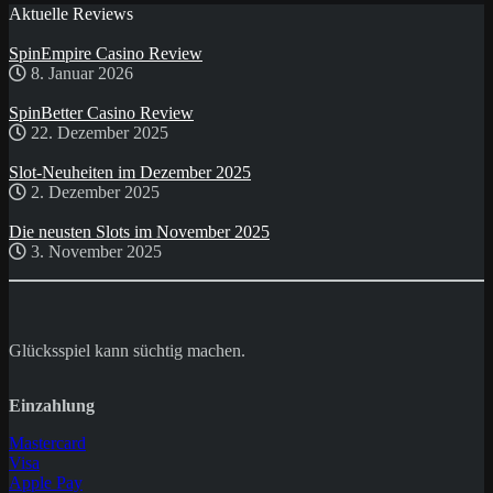
Aktuelle Reviews
SpinEmpire Casino Review
8. Januar 2026
SpinBetter Casino Review
22. Dezember 2025
Slot-Neuheiten im Dezember 2025
2. Dezember 2025
Die neusten Slots im November 2025
3. November 2025
Glücksspiel kann süchtig machen.
Einzahlung
Mastercard
Visa
Apple Pay