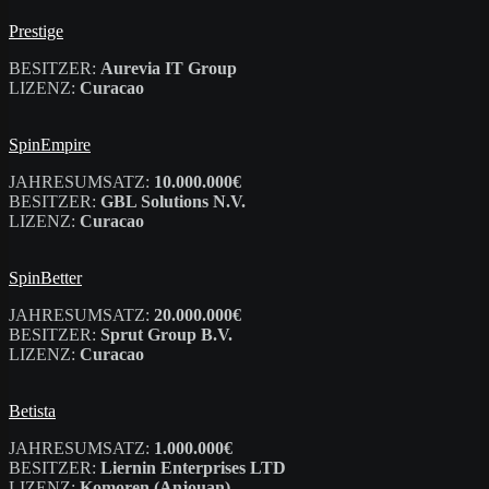
Prestige
BESITZER:
Aurevia IT Group
LIZENZ:
Curacao
SpinEmpire
JAHRESUMSATZ:
10.000.000€
BESITZER:
GBL Solutions N.V.
LIZENZ:
Curacao
SpinBetter
JAHRESUMSATZ:
20.000.000€
BESITZER:
Sprut Group B.V.
LIZENZ:
Curacao
Betista
JAHRESUMSATZ:
1.000.000€
BESITZER:
Liernin Enterprises LTD
LIZENZ:
Komoren (Anjouan)