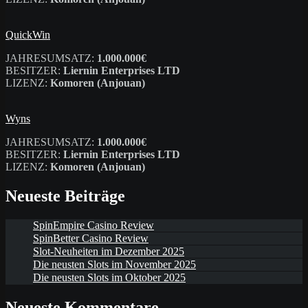
QuickWin
JAHRESUMSATZ:
1.000.000€
BESITZER:
Liernin Enterprises LTD
LIZENZ:
Komoren (Anjouan)
Wyns
JAHRESUMSATZ:
1.000.000€
BESITZER:
Liernin Enterprises LTD
LIZENZ:
Komoren (Anjouan)
Neueste Beiträge
SpinEmpire Casino Review
SpinBetter Casino Review
Slot-Neuheiten im Dezember 2025
Die neusten Slots im November 2025
Die neusten Slots im Oktober 2025
Neueste Kommentare