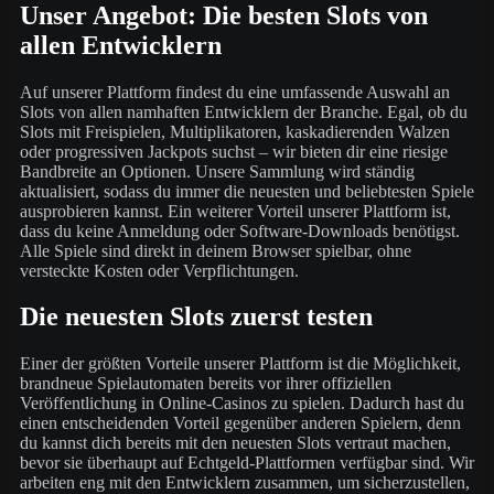
Unser Angebot: Die besten Slots von
allen Entwicklern
Auf unserer Plattform findest du eine umfassende Auswahl an
Slots von allen namhaften Entwicklern der Branche. Egal, ob du
Slots mit Freispielen, Multiplikatoren, kaskadierenden Walzen
oder progressiven Jackpots suchst – wir bieten dir eine riesige
Bandbreite an Optionen. Unsere Sammlung wird ständig
aktualisiert, sodass du immer die neuesten und beliebtesten Spiele
ausprobieren kannst. Ein weiterer Vorteil unserer Plattform ist,
dass du keine Anmeldung oder Software-Downloads benötigst.
Alle Spiele sind direkt in deinem Browser spielbar, ohne
versteckte Kosten oder Verpflichtungen.
Die neuesten Slots zuerst testen
Einer der größten Vorteile unserer Plattform ist die Möglichkeit,
brandneue Spielautomaten bereits vor ihrer offiziellen
Veröffentlichung in Online-Casinos zu spielen. Dadurch hast du
einen entscheidenden Vorteil gegenüber anderen Spielern, denn
du kannst dich bereits mit den neuesten Slots vertraut machen,
bevor sie überhaupt auf Echtgeld-Plattformen verfügbar sind. Wir
arbeiten eng mit den Entwicklern zusammen, um sicherzustellen,