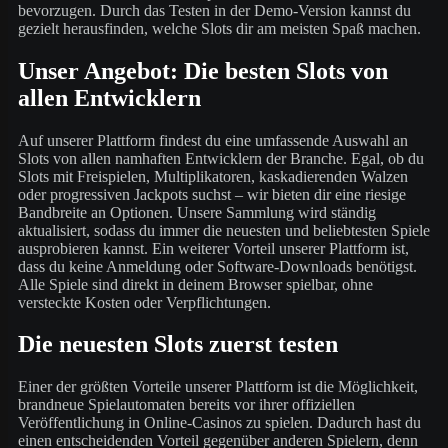
bevorzugen. Durch das Testen in der Demo-Version kannst du
gezielt herausfinden, welche Slots dir am meisten Spaß machen.
Unser Angebot: Die besten Slots von
allen Entwicklern
Auf unserer Plattform findest du eine umfassende Auswahl an
Slots von allen namhaften Entwicklern der Branche. Egal, ob du
Slots mit Freispielen, Multiplikatoren, kaskadierenden Walzen
oder progressiven Jackpots suchst – wir bieten dir eine riesige
Bandbreite an Optionen. Unsere Sammlung wird ständig
aktualisiert, sodass du immer die neuesten und beliebtesten Spiele
ausprobieren kannst. Ein weiterer Vorteil unserer Plattform ist,
dass du keine Anmeldung oder Software-Downloads benötigst.
Alle Spiele sind direkt in deinem Browser spielbar, ohne
versteckte Kosten oder Verpflichtungen.
Die neuesten Slots zuerst testen
Einer der größten Vorteile unserer Plattform ist die Möglichkeit,
brandneue Spielautomaten bereits vor ihrer offiziellen
Veröffentlichung in Online-Casinos zu spielen. Dadurch hast du
einen entscheidenden Vorteil gegenüber anderen Spielern, denn