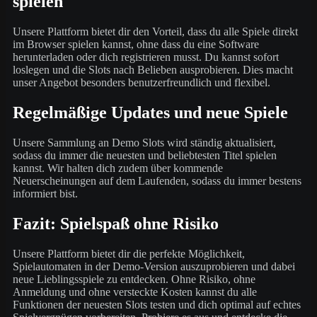
spielen
Unsere Plattform bietet dir den Vorteil, dass du alle Spiele direkt
im Browser spielen kannst, ohne dass du eine Software
herunterladen oder dich registrieren musst. Du kannst sofort
loslegen und die Slots nach Belieben ausprobieren. Dies macht
unser Angebot besonders benutzerfreundlich und flexibel.
Regelmäßige Updates und neue Spiele
Unsere Sammlung an Demo Slots wird ständig aktualisiert,
sodass du immer die neuesten und beliebtesten Titel spielen
kannst. Wir halten dich zudem über kommende
Neuerscheinungen auf dem Laufenden, sodass du immer bestens
informiert bist.
Fazit: Spielspaß ohne Risiko
Unsere Plattform bietet dir die perfekte Möglichkeit,
Spielautomaten in der Demo-Version auszuprobieren und dabei
neue Lieblingsspiele zu entdecken. Ohne Risiko, ohne
Anmeldung und ohne versteckte Kosten kannst du alle
Funktionen der neuesten Slots testen und dich optimal auf echtes