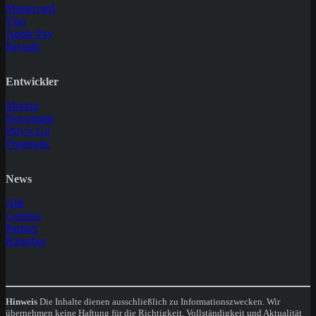
Mastercard
Visa
Apple Pay
Paysafe
Entwickler
Merkur
Novomatic
Play'n Go
Pragmatic
News
Alle
Casinos
Partner
Ratgeber
Hinweis
Die Inhalte dienen ausschließlich zu Informationszwecken. Wir
übernehmen keine Haftung für die Richtigkeit, Vollständigkeit und Aktualität