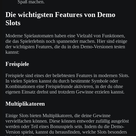
Spaß machen.
Die wichtigsten Features von Demo
Slots
Moderne Spielautomaten haben eine Vielzahl von Funktionen,
die das Spielerlebnis noch spannender machen. Hier sind einige
der wichtigsten Features, die du in den Demo-Versionen testen
kannst:
Freispiele
Freispiele sind eines der beliebtesten Features in modernen Slots.
In vielen Spielen kannst du durch bestimmte Symbole oder
Kombinationen eine Freispielrunde aktivieren, in der du ohne
eigenen Einsatz drehst und trotzdem Gewinne erzielen kannst.
Multiplikatoren
Einige Slots bieten Multiplikatoren, die deine Gewinne
vervielfachen können. Diese können entweder zufällig ausgelöst
werden oder Teil eines Bonusspiels sein. Indem du die Demo-
Version spielst, kannst du herausfinden, welche Slots besonders