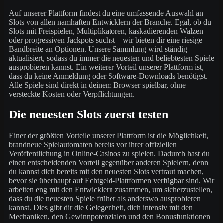
Auf unserer Plattform findest du eine umfassende Auswahl an
Slots von allen namhaften Entwicklern der Branche. Egal, ob du
Slots mit Freispielen, Multiplikatoren, kaskadierenden Walzen
oder progressiven Jackpots suchst – wir bieten dir eine riesige
Bandbreite an Optionen. Unsere Sammlung wird ständig
aktualisiert, sodass du immer die neuesten und beliebtesten Spiele
ausprobieren kannst. Ein weiterer Vorteil unserer Plattform ist,
dass du keine Anmeldung oder Software-Downloads benötigst.
Alle Spiele sind direkt in deinem Browser spielbar, ohne
versteckte Kosten oder Verpflichtungen.
Die neuesten Slots zuerst testen
Einer der größten Vorteile unserer Plattform ist die Möglichkeit,
brandneue Spielautomaten bereits vor ihrer offiziellen
Veröffentlichung in Online-Casinos zu spielen. Dadurch hast du
einen entscheidenden Vorteil gegenüber anderen Spielern, denn
du kannst dich bereits mit den neuesten Slots vertraut machen,
bevor sie überhaupt auf Echtgeld-Plattformen verfügbar sind. Wir
arbeiten eng mit den Entwicklern zusammen, um sicherzustellen,
dass du die neuesten Spiele früher als anderswo ausprobieren
kannst. Dies gibt dir die Gelegenheit, dich intensiv mit den
Mechaniken, den Gewinnpotenzialen und den Bonusfunktionen