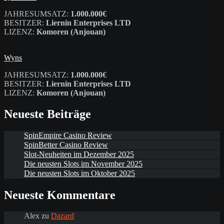
JAHRESUMSATZ:
1.000.000€
BESITZER:
Liernin Enterprises LTD
LIZENZ:
Komoren (Anjouan)
Wyns
JAHRESUMSATZ:
1.000.000€
BESITZER:
Liernin Enterprises LTD
LIZENZ:
Komoren (Anjouan)
Neueste Beiträge
SpinEmpire Casino Review
SpinBetter Casino Review
Slot-Neuheiten im Dezember 2025
Die neusten Slots im November 2025
Die neusten Slots im Oktober 2025
Neueste Kommentare
Alex
zu
Dazard