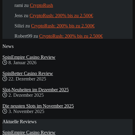
rami
zu
CryptoRush
Jens
zu
CryptoRush: 200% bis zu 2.500€
Silizi
zu
CryptoRush: 200% bis zu 2.500€
Robert99
zu
CryptoRush: 200% bis zu 2.500€
News
SpinEmpire Casino Review
8. Januar 2026
SpinBetter Casino Review
22. Dezember 2025
Slot-Neuheiten im Dezember 2025
2. Dezember 2025
Die neusten Slots im November 2025
3. November 2025
Aktuelle Reviews
SpinEmpire Casino Review