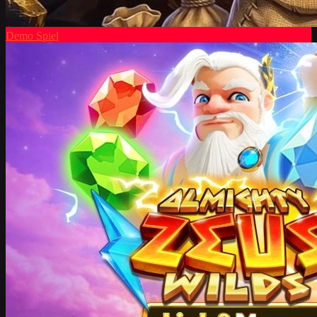
Demo Spiel