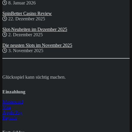
8. Januar 2026
SpinBetter Casino Review
22. Dezember 2025
Slot-Neuheiten im Dezember 2025
2. Dezember 2025
Die neusten Slots im November 2025
3. November 2025
Glücksspiel kann süchtig machen.
Einzahlung
Mastercard
Visa
Apple Pay
Paysafe