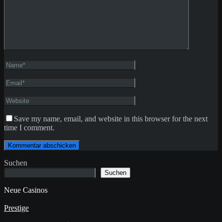
Save my name, email, and website in this browser for the next
time I comment.
Suchen
Suchen
Neue Casinos
Prestige