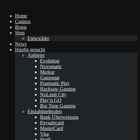
Home
Casinos
Bonis
Slots
Entwickler
News
Häufig gesucht
Anbieter
Evolution
Novomatic
Merkur
Gamomat
Pragmatic Play
Hacksaw Gaming
NoLimit City
Play’n GO
Big Time Gaming
Einzahlmethoden
Bank Überweisung
Paysafecard
MasterCard
Visa
Skrill