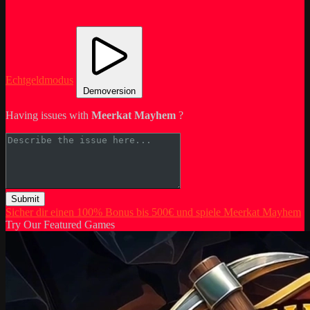
Echtgeldmodus
Demoversion
Having issues with
Meerkat Mayhem
?
Submit
Sicher dir einen 100% Bonus bis 500€ und spiele Meerkat Mayhem
Try Our Featured Games