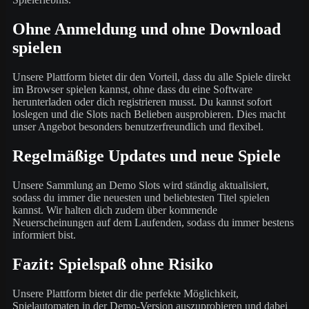
Ohne Anmeldung und ohne Download
spielen
Unsere Plattform bietet dir den Vorteil, dass du alle Spiele direkt
im Browser spielen kannst, ohne dass du eine Software
herunterladen oder dich registrieren musst. Du kannst sofort
loslegen und die Slots nach Belieben ausprobieren. Dies macht
unser Angebot besonders benutzerfreundlich und flexibel.
Regelmäßige Updates und neue Spiele
Unsere Sammlung an Demo Slots wird ständig aktualisiert,
sodass du immer die neuesten und beliebtesten Titel spielen
kannst. Wir halten dich zudem über kommende
Neuerscheinungen auf dem Laufenden, sodass du immer bestens
informiert bist.
Fazit: Spielspaß ohne Risiko
Unsere Plattform bietet dir die perfekte Möglichkeit,
Spielautomaten in der Demo-Version auszuprobieren und dabei