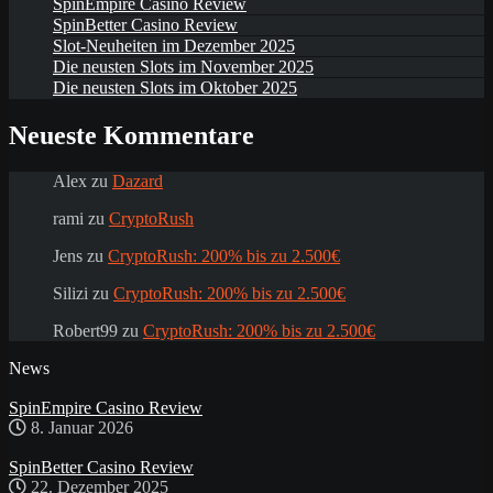
SpinEmpire Casino Review
SpinBetter Casino Review
Slot-Neuheiten im Dezember 2025
Die neusten Slots im November 2025
Die neusten Slots im Oktober 2025
Neueste Kommentare
Alex
zu
Dazard
rami
zu
CryptoRush
Jens
zu
CryptoRush: 200% bis zu 2.500€
Silizi
zu
CryptoRush: 200% bis zu 2.500€
Robert99
zu
CryptoRush: 200% bis zu 2.500€
News
SpinEmpire Casino Review
8. Januar 2026
SpinBetter Casino Review
22. Dezember 2025