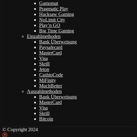
Gamomat
Pragmatic Play
Hacksaw Gaming
NoLimit City
Play’n GO
Big Time Gaming
Einzahlmethoden
Bank Überweisung
Paysafecard
MasterCard
Visa
Skrill
Jeton
CashtoCode
MiFinity
MuchBetter
Auszahlmethoden
Bank Überweisung
MasterCard
Visa
Skrill
Bitcoin
© Copyright 2024