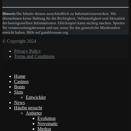
Hinweis
Die Inhalte dienen ausschließlich zu Informationszwecken. Wir
übernehmen keine Haftung für die Richtigkeit, Vollständigkeit und Aktualität
der bereitgestellten Informationen. Glücksspiel kann süchtig machen. Spielen
Sie verantwortungsbewusst und nur, wenn Sie das gesetzliche Mindestalter
erreicht haben. Hilfe auf gambleaware.org
© Copyright 2024
Privacy Policy
Terms and Conditions
Home
Casinos
Bonis
Slots
Entwickler
News
Häufig gesucht
Anbieter
Evolution
Novomatic
Merkur