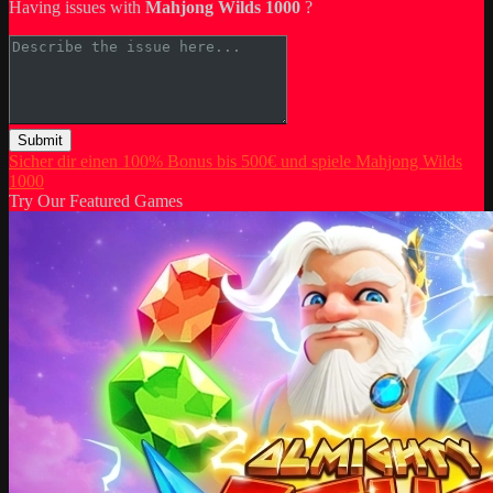
Having issues with
Mahjong Wilds 1000
?
Submit
Sicher dir einen 100% Bonus bis 500€ und spiele Mahjong Wilds
1000
Try Our Featured Games