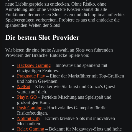
neue Lieblingsspiele zu entdecken. Ohne Risiko, ohne
Anmeldung und ohne versteckte Kosten kannst du alle
Funktionen der neuesten Slots testen und dich optimal auf echtes
Spielvergnügen vorbereiten. Probiere es aus und entdecke die
spannenden Welten der Slots!
Die besten Slot-Provider
Wir bieten dir eine breite Auswahl an Slots von führenden
Providern der Branche. Entdecke Spiele von:
Hacksaw Gaming
– Innovativ und spannend mit
einzigartigen Features.
Pragmatic Play
– Einer der Marktführer mit Top-Grafiken
und hohen Gewinnen.
NetEnt
– Klassiker wie Starburst und Gonzo's Quest
warten auf dich.
Play'n GO
– Perfekte Mischung aus Spielspaß und
großartigen Boni.
Push Gaming
– Hochvolatiles Gameplay für die
Risikofreudigen.
Nolimit City
– Extrem kreative Slots mit innovativen
Mechaniken.
Relax Gaming
– Bekannt für Megaways-Slots und hohe