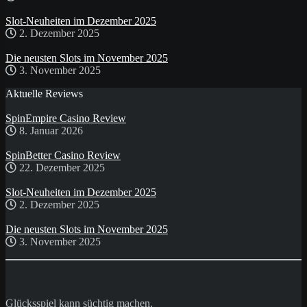
Slot-Neuheiten im Dezember 2025
2. Dezember 2025
Die neusten Slots im November 2025
3. November 2025
Aktuelle Reviews
SpinEmpire Casino Review
8. Januar 2026
SpinBetter Casino Review
22. Dezember 2025
Slot-Neuheiten im Dezember 2025
2. Dezember 2025
Die neusten Slots im November 2025
3. November 2025
Glücksspiel kann süchtig machen.