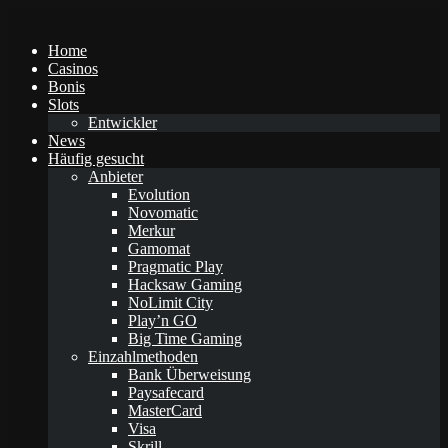
Home
Casinos
Bonis
Slots
Entwickler
News
Häufig gesucht
Anbieter
Evolution
Novomatic
Merkur
Gamomat
Pragmatic Play
Hacksaw Gaming
NoLimit City
Play’n GO
Big Time Gaming
Einzahlmethoden
Bank Überweisung
Paysafecard
MasterCard
Visa
Skrill