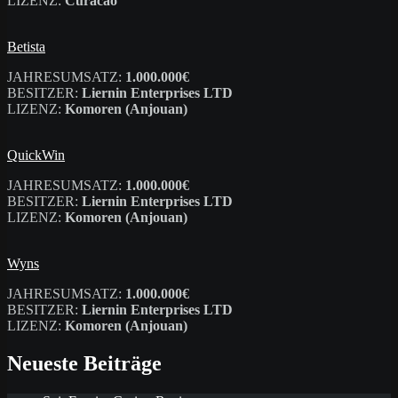
LIZENZ:
Curacao
Betista
JAHRESUMSATZ:
1.000.000€
BESITZER:
Liernin Enterprises LTD
LIZENZ:
Komoren (Anjouan)
QuickWin
JAHRESUMSATZ:
1.000.000€
BESITZER:
Liernin Enterprises LTD
LIZENZ:
Komoren (Anjouan)
Wyns
JAHRESUMSATZ:
1.000.000€
BESITZER:
Liernin Enterprises LTD
LIZENZ:
Komoren (Anjouan)
Neueste Beiträge