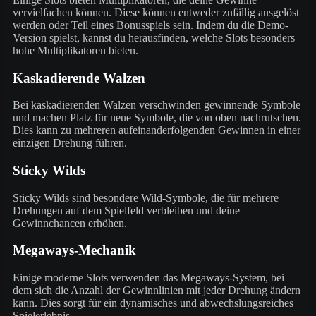
vervielfachen können. Diese können entweder zufällig ausgelöst
werden oder Teil eines Bonusspiels sein. Indem du die Demo-
Version spielst, kannst du herausfinden, welche Slots besonders
hohe Multiplikatoren bieten.
Kaskadierende Walzen
Bei kaskadierenden Walzen verschwinden gewinnende Symbole
und machen Platz für neue Symbole, die von oben nachrutschen.
Dies kann zu mehreren aufeinanderfolgenden Gewinnen in einer
einzigen Drehung führen.
Sticky Wilds
Sticky Wilds sind besondere Wild-Symbole, die für mehrere
Drehungen auf dem Spielfeld verbleiben und deine
Gewinnchancen erhöhen.
Megaways-Mechanik
Einige moderne Slots verwenden das Megaways-System, bei
dem sich die Anzahl der Gewinnlinien mit jeder Drehung ändern
kann. Dies sorgt für ein dynamisches und abwechslungsreiches
Spielerlebnis.