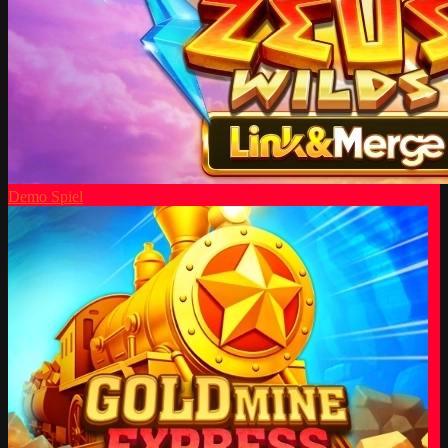
Demo Spiel