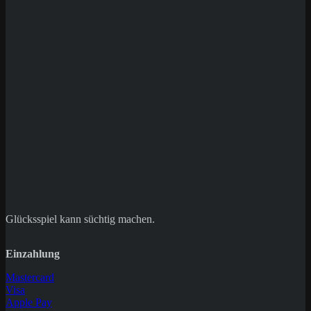
Save my name, email, and website in this
browser for the next time I comment.
Glücksspiel kann süchtig machen.
Einzahlung
Mastercard
Visa
Apple Pay