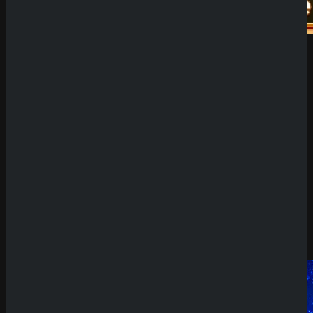
Demo Spiel
Demo Spiel