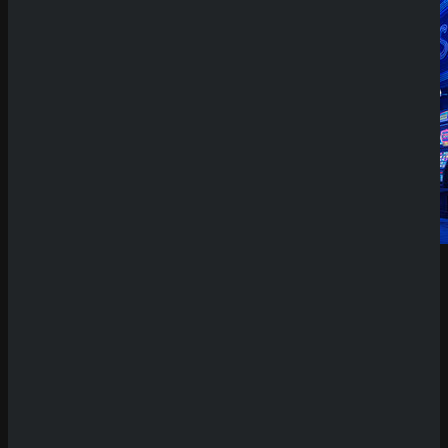
Demo Spiel
Willkommen auf unserer Plattform für Demo
Slots! Hier hast du die einzigartige Möglichkeit,
eine riesige Auswahl an Spielautomaten
kostenlos und ohne Risiko zu testen. Unsere
Seite bietet dir den Vorteil, die neuesten Slots
oft bis zu zwei Wochen vor ihrer offiziellen
Veröffentlichung in Online-Casinos
ausprobieren zu können. Das bedeutet, dass du