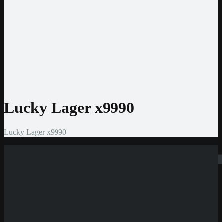
Jeton
CashtoCode
MiFinity
MuchBetter
Auszahlmethoden
Bank Überweisung
MasterCard
Visa
Skrill
Bitcoin
Lucky Lager x9990
Lucky Lager x9990
Suchen
Neue Casinos