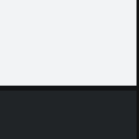
Suchen
Suchen
Neue Casinos
Prestige