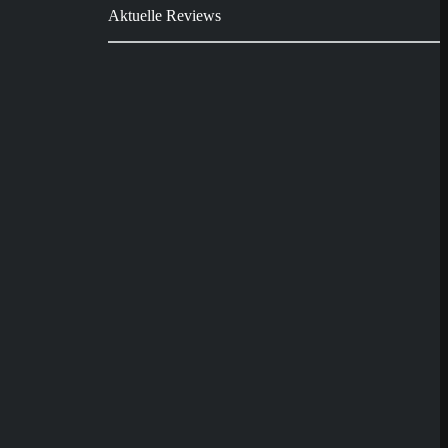
Aktuelle Reviews