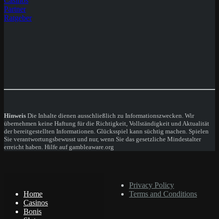
Casinos
Partner
Ratgeber
Hinweis
Die Inhalte dienen ausschließlich zu Informationszwecken. Wir
übernehmen keine Haftung für die Richtigkeit, Vollständigkeit und Aktualität
der bereitgestellten Informationen. Glücksspiel kann süchtig machen. Spielen
Sie verantwortungsbewusst und nur, wenn Sie das gesetzliche Mindestalter
erreicht haben. Hilfe auf gambleaware.org
© Copyright 2024
Privacy Policy
Home
Terms and Conditions
Casinos
Bonis