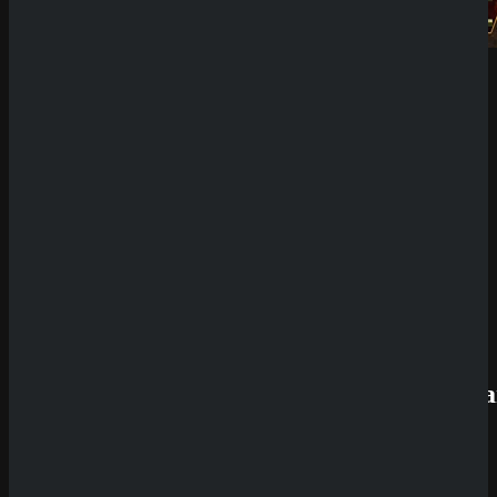
Slot-
Neuheiten
im
Dezember
2025
Die
neusten
Slots im
November
2025
Die
neusten
Slots im
Oktober
2025
Neueste
Kommenta
Alex
zu
Dazard