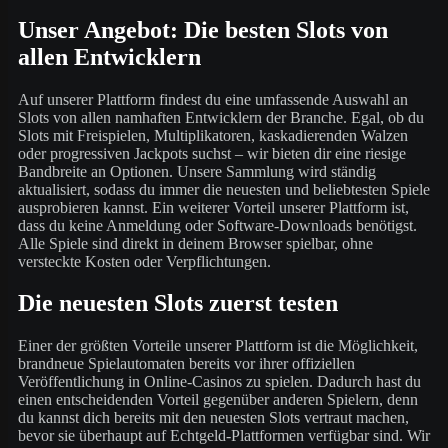
Unser Angebot: Die besten Slots von
allen Entwicklern
Auf unserer Plattform findest du eine umfassende Auswahl an
Slots von allen namhaften Entwicklern der Branche. Egal, ob du
Slots mit Freispielen, Multiplikatoren, kaskadierenden Walzen
oder progressiven Jackpots suchst – wir bieten dir eine riesige
Bandbreite an Optionen. Unsere Sammlung wird ständig
aktualisiert, sodass du immer die neuesten und beliebtesten Spiele
ausprobieren kannst. Ein weiterer Vorteil unserer Plattform ist,
dass du keine Anmeldung oder Software-Downloads benötigst.
Alle Spiele sind direkt in deinem Browser spielbar, ohne
versteckte Kosten oder Verpflichtungen.
Die neuesten Slots zuerst testen
Einer der größten Vorteile unserer Plattform ist die Möglichkeit,
brandneue Spielautomaten bereits vor ihrer offiziellen
Veröffentlichung in Online-Casinos zu spielen. Dadurch hast du
einen entscheidenden Vorteil gegenüber anderen Spielern, denn
du kannst dich bereits mit den neuesten Slots vertraut machen,
bevor sie überhaupt auf Echtgeld-Plattformen verfügbar sind. Wir