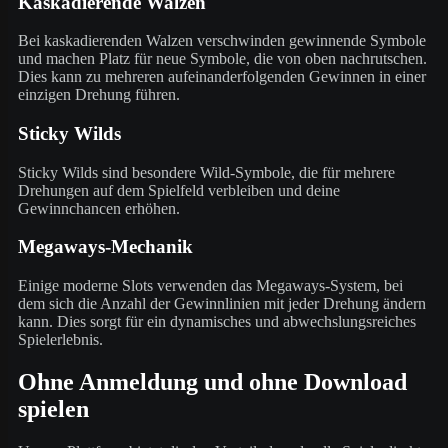
Kaskadierende Walzen
Bei kaskadierenden Walzen verschwinden gewinnende Symbole
und machen Platz für neue Symbole, die von oben nachrutschen.
Dies kann zu mehreren aufeinanderfolgenden Gewinnen in einer
einzigen Drehung führen.
Sticky Wilds
Sticky Wilds sind besondere Wild-Symbole, die für mehrere
Drehungen auf dem Spielfeld verbleiben und deine
Gewinnchancen erhöhen.
Megaways-Mechanik
Einige moderne Slots verwenden das Megaways-System, bei
dem sich die Anzahl der Gewinnlinien mit jeder Drehung ändern
kann. Dies sorgt für ein dynamisches und abwechslungsreiches
Spielerlebnis.
Ohne Anmeldung und ohne Download
spielen