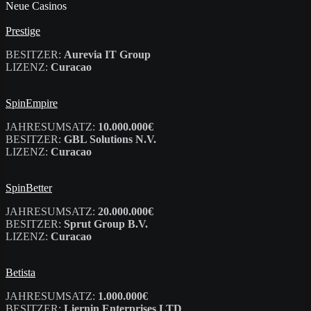
Neue Casinos
Prestige
BESITZER:
Aurevia IT Group
LIZENZ:
Curacao
SpinEmpire
JAHRESUMSATZ:
10.000.000€
BESITZER:
GBL Solutions N.V.
LIZENZ:
Curacao
SpinBetter
JAHRESUMSATZ:
20.000.000€
BESITZER:
Sprut Group B.V.
LIZENZ:
Curacao
Betista
JAHRESUMSATZ:
1.000.000€
BESITZER:
Liernin Enterprises LTD