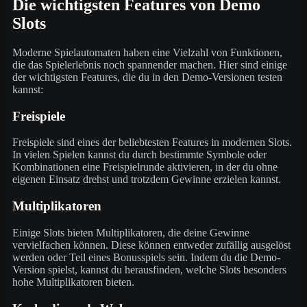
Die wichtigsten Features von Demo
Slots
Moderne Spielautomaten haben eine Vielzahl von Funktionen,
die das Spielerlebnis noch spannender machen. Hier sind einige
der wichtigsten Features, die du in den Demo-Versionen testen
kannst:
Freispiele
Freispiele sind eines der beliebtesten Features in modernen Slots.
In vielen Spielen kannst du durch bestimmte Symbole oder
Kombinationen eine Freispielrunde aktivieren, in der du ohne
eigenen Einsatz drehst und trotzdem Gewinne erzielen kannst.
Multiplikatoren
Einige Slots bieten Multiplikatoren, die deine Gewinne
vervielfachen können. Diese können entweder zufällig ausgelöst
werden oder Teil eines Bonusspiels sein. Indem du die Demo-
Version spielst, kannst du herausfinden, welche Slots besonders
hohe Multiplikatoren bieten.