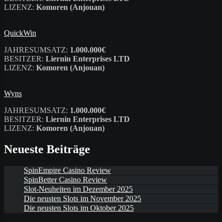
LIZENZ:
Komoren (Anjouan)
QuickWin
JAHRESUMSATZ:
1.000.000€
BESITZER:
Liernin Enterprises LTD
LIZENZ:
Komoren (Anjouan)
Wyns
JAHRESUMSATZ:
1.000.000€
BESITZER:
Liernin Enterprises LTD
LIZENZ:
Komoren (Anjouan)
Neueste Beiträge
SpinEmpire Casino Review
SpinBetter Casino Review
Slot-Neuheiten im Dezember 2025
Die neusten Slots im November 2025
Die neusten Slots im Oktober 2025