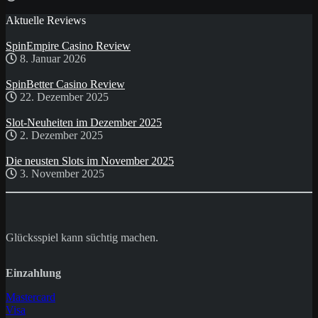
Aktuelle Reviews
SpinEmpire Casino Review
8. Januar 2026
SpinBetter Casino Review
22. Dezember 2025
Slot-Neuheiten im Dezember 2025
2. Dezember 2025
Die neusten Slots im November 2025
3. November 2025
Glücksspiel kann süchtig machen.
Einzahlung
Mastercard
Visa