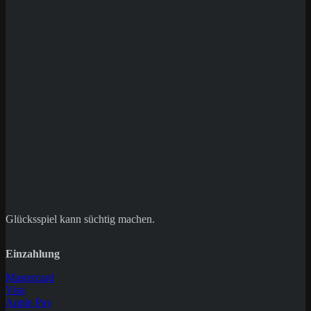
Save my name, email, and website in this
browser for the next time I comment.
Glücksspiel kann süchtig machen.
Einzahlung
Mastercard
Visa
Apple Pay