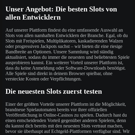
Unser Angebot: Die besten Slots von
allen Entwicklern
Auf unserer Plattform findest du eine umfassende Auswahl an
Slots von allen namhaften Entwicklern der Branche. Egal, ob du
Slots mit Freispielen, Multiplikatoren, kaskadierenden Walzen
oder progressiven Jackpots suchst – wir bieten dir eine riesige
Bandbreite an Optionen. Unsere Sammlung wird ständig
aktualisiert, sodass du immer die neuesten und beliebtesten Spiele
ausprobieren kannst. Ein weiterer Vorteil unserer Plattform ist,
dass du keine Anmeldung oder Software-Downloads benötigst.
Alle Spiele sind direkt in deinem Browser spielbar, ohne
versteckte Kosten oder Verpflichtungen.
Die neuesten Slots zuerst testen
Einer der größten Vorteile unserer Plattform ist die Möglichkeit,
brandneue Spielautomaten bereits vor ihrer offiziellen
Veröffentlichung in Online-Casinos zu spielen. Dadurch hast du
einen entscheidenden Vorteil gegenüber anderen Spielern, denn
du kannst dich bereits mit den neuesten Slots vertraut machen,
bevor sie überhaupt auf Echtgeld-Plattformen verfügbar sind. Wir