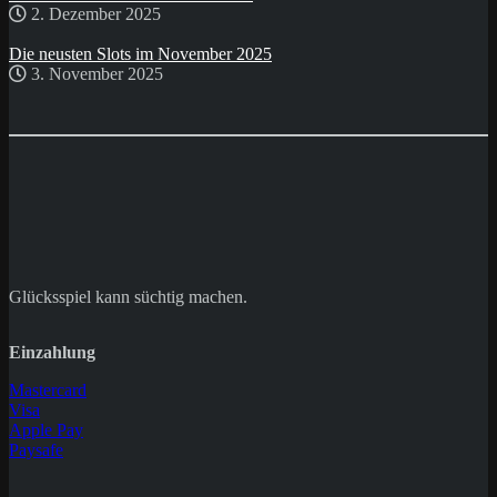
2. Dezember 2025
Die neusten Slots im November 2025
3. November 2025
Glücksspiel kann süchtig machen.
Einzahlung
Mastercard
Visa
Apple Pay
Paysafe