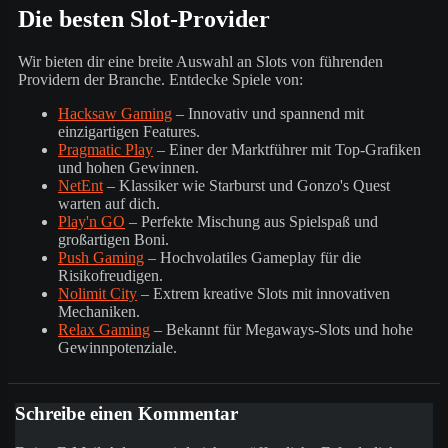
Die besten Slot-Provider
Wir bieten dir eine breite Auswahl an Slots von führenden
Providern der Branche. Entdecke Spiele von:
Hacksaw Gaming
– Innovativ und spannend mit
einzigartigen Features.
Pragmatic Play
– Einer der Marktführer mit Top-Grafiken
und hohen Gewinnen.
NetEnt
– Klassiker wie Starburst und Gonzo's Quest
warten auf dich.
Play'n GO
– Perfekte Mischung aus Spielspaß und
großartigen Boni.
Push Gaming
– Hochvolatiles Gameplay für die
Risikofreudigen.
Nolimit City
– Extrem kreative Slots mit innovativen
Mechaniken.
Relax Gaming
– Bekannt für Megaways-Slots und hohe
Gewinnpotenziale.
Schreibe einen Kommentar