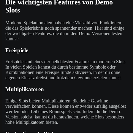
Die wichtigsten Features von Demo
Slots
Moderne Spielautomaten haben eine Vielzahl von Funktionen,
die das Spielerlebnis noch spannender machen. Hier sind einige
der wichtigsten Features, die du in den Demo-Versionen testen
kannst:
Freispiele
Freispiele sind eines der beliebtesten Features in modernen Slots.
In vielen Spielen kannst du durch bestimmte Symbole oder
Kombinationen eine Freispielrunde aktivieren, in der du ohne
eigenen Einsatz drehst und trotzdem Gewinne erzielen kannst.
Multiplikatoren
Einige Slots bieten Multiplikatoren, die deine Gewinne
vervielfachen können. Diese können entweder zufällig ausgelöst
werden oder Teil eines Bonusspiels sein. Indem du die Demo-
Version spielst, kannst du herausfinden, welche Slots besonders
hohe Multiplikatoren bieten.