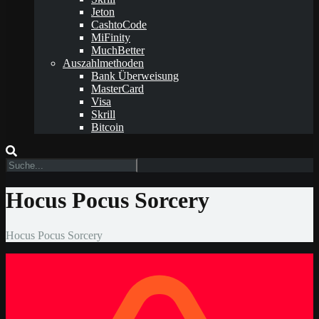
Jeton
CashtoCode
MiFinity
MuchBetter
Auszahlmethoden
Bank Überweisung
MasterCard
Visa
Skrill
Bitcoin
Hocus Pocus Sorcery
Hocus Pocus Sorcery