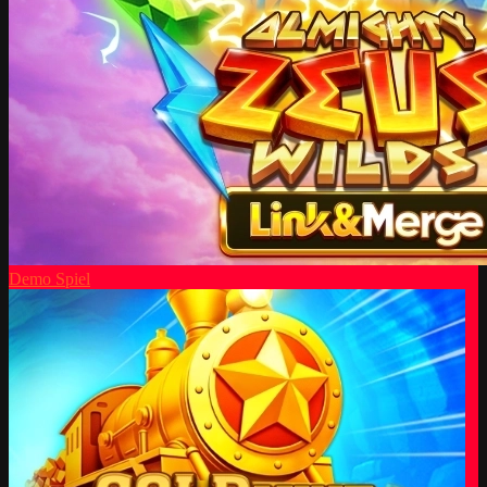
Demo Spiel