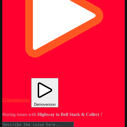
Echtgeldmodus
Demoversion
Having issues with
Highway to Bell Stack & Collect
?