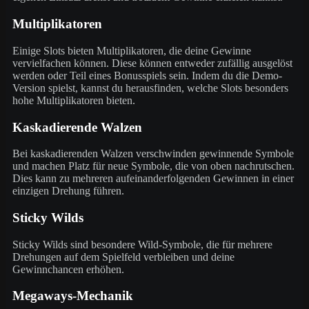
Multiplikatoren
Einige Slots bieten Multiplikatoren, die deine Gewinne
vervielfachen können. Diese können entweder zufällig ausgelöst
werden oder Teil eines Bonusspiels sein. Indem du die Demo-
Version spielst, kannst du herausfinden, welche Slots besonders
hohe Multiplikatoren bieten.
Kaskadierende Walzen
Bei kaskadierenden Walzen verschwinden gewinnende Symbole
und machen Platz für neue Symbole, die von oben nachrutschen.
Dies kann zu mehreren aufeinanderfolgenden Gewinnen in einer
einzigen Drehung führen.
Sticky Wilds
Sticky Wilds sind besondere Wild-Symbole, die für mehrere
Drehungen auf dem Spielfeld verbleiben und deine
Gewinnchancen erhöhen.
Megaways-Mechanik