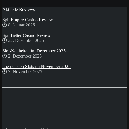
Aktuelle Reviews
SpinEmpire Casino Review
8. Januar 2026
SpinBetter Casino Review
22. Dezember 2025
Slot-Neuheiten im Dezember 2025
2. Dezember 2025
Die neusten Slots im November 2025
3. November 2025