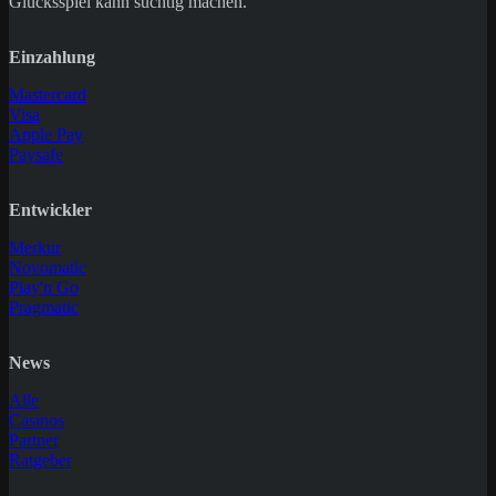
Glücksspiel kann süchtig machen.
Einzahlung
Mastercard
Visa
Apple Pay
Paysafe
Entwickler
Merkur
Novomatic
Play'n Go
Pragmatic
News
Alle
Casinos
Partner
Ratgeber