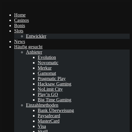
Home
Casinos
Bonis
Slots
Entwickler
News
Häufig gesucht
Anbieter
Evolution
Novomatic
Merkur
Gamomat
Pragmatic Play
Hacksaw Gaming
NoLimit City
Play’n GO
Big Time Gaming
Einzahlmethoden
Bank Überweisung
Paysafecard
MasterCard
Visa
Skrill