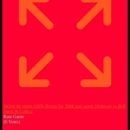
Sicher dir einen 100% Bonus bis 500€ und spiele Highway to Bell
Stack & Collect
Rate Game
(
0
Votes)