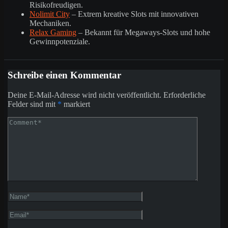
Risikofreudigen.
Nolimit City
– Extrem kreative Slots mit innovativen
Mechaniken.
Relax Gaming
– Bekannt für Megaways-Slots und hohe
Gewinnpotenziale.
Schreibe einen Kommentar
Deine E-Mail-Adresse wird nicht veröffentlicht.
Erforderliche
Felder sind mit
*
markiert