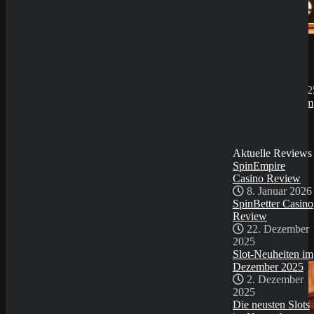
8. Januar 2026
SpinBetter Casino
Review
22. Dezember
Demo Spiel
2025
Slot-Neuheiten im
Dezember 2025
2. Dezember 202
Die neusten Slots im
November 2025
3. November
2025
Aktuelle Reviews
SpinEmpire
Casino Review
8. Januar 2026
SpinBetter Casino
Review
22. Dezember
2025
Slot-Neuheiten im
Demo Spiel
Dezember 2025
2. Dezember
2025
Die neusten Slots