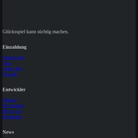
Glücksspiel kann süchtig machen.
Einzahlung
Mastercard
Visa
Apple Pay
Paysafe
Entwickler
Merkur
Novomatic
Play'n Go
Pragmatic
News