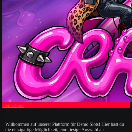
Demo Spiel
Willkommen auf unserer Plattform für Demo Slots! Hier hast du
die einzigartige Möglichkeit, eine riesige Auswahl an