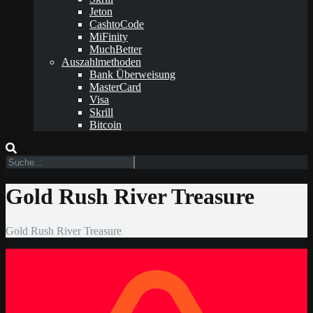
Jeton
CashtoCode
MiFinity
MuchBetter
Auszahlmethoden
Bank Überweisung
MasterCard
Visa
Skrill
Bitcoin
Gold Rush River Treasure
Gold Rush River Treasure