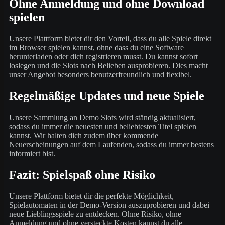
Ohne Anmeldung und ohne Download
spielen
Unsere Plattform bietet dir den Vorteil, dass du alle Spiele direkt
im Browser spielen kannst, ohne dass du eine Software
herunterladen oder dich registrieren musst. Du kannst sofort
loslegen und die Slots nach Belieben ausprobieren. Dies macht
unser Angebot besonders benutzerfreundlich und flexibel.
Regelmäßige Updates und neue Spiele
Unsere Sammlung an Demo Slots wird ständig aktualisiert,
sodass du immer die neuesten und beliebtesten Titel spielen
kannst. Wir halten dich zudem über kommende
Neuerscheinungen auf dem Laufenden, sodass du immer bestens
informiert bist.
Fazit: Spielspaß ohne Risiko
Unsere Plattform bietet dir die perfekte Möglichkeit,
Spielautomaten in der Demo-Version auszuprobieren und dabei
neue Lieblingsspiele zu entdecken. Ohne Risiko, ohne
Anmeldung und ohne versteckte Kosten kannst du alle