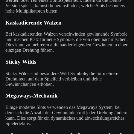
werden oder Teil eines Bonusspiels sein. Indem du die Demo-
Version spielst, kannst du herausfinden, welche Slots besonders
hohe Multiplikatoren bieten.
Kaskadierende Walzen
Bei kaskadierenden Walzen verschwinden gewinnende Symbole
und machen Platz für neue Symbole, die von oben nachrutschen.
Dies kann zu mehreren aufeinanderfolgenden Gewinnen in einer
einzigen Drehung führen.
Sticky Wilds
Sticky Wilds sind besondere Wild-Symbole, die für mehrere
Drehungen auf dem Spielfeld verbleiben und deine
Gewinnchancen erhöhen.
Megaways-Mechanik
Einige moderne Slots verwenden das Megaways-System, bei
dem sich die Anzahl der Gewinnlinien mit jeder Drehung ändern
kann. Dies sorgt für ein dynamisches und abwechslungsreiches
Spielerlebnis.