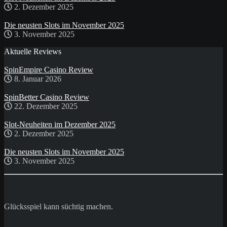
2. Dezember 2025
Die neusten Slots im November 2025
3. November 2025
Aktuelle Reviews
SpinEmpire Casino Review
8. Januar 2026
SpinBetter Casino Review
22. Dezember 2025
Slot-Neuheiten im Dezember 2025
2. Dezember 2025
Die neusten Slots im November 2025
3. November 2025
Glücksspiel kann süchtig machen.