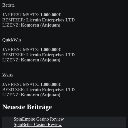
Betista
JAHRESUMSATZ:
1.000.000€
BESITZER:
Liernin Enterprises LTD
LIZENZ:
Komoren (Anjouan)
QuickWin
JAHRESUMSATZ:
1.000.000€
BESITZER:
Liernin Enterprises LTD
LIZENZ:
Komoren (Anjouan)
Wyns
JAHRESUMSATZ:
1.000.000€
BESITZER:
Liernin Enterprises LTD
LIZENZ:
Komoren (Anjouan)
Neueste Beiträge
SpinEmpire Casino Review
SpinBetter Casino Review