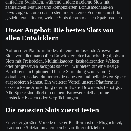
einfachen Symbolen, während andere moderne Slots mit
zahlreichen Features und komplizierten Bonusmechaniken
bevorzugen. Durch das Testen in der Demo-Version kannst du
gezielt herausfinden, welche Slots dir am meisten Spaß machen.
Unser Angebot: Die besten Slots von
allen Entwicklern
Auf unserer Plattform findest du eine umfassende Auswahl an
Slots von allen namhaften Entwicklern der Branche. Egal, ob du
Slots mit Freispielen, Multiplikatoren, kaskadierenden Walzen
oder progressiven Jackpots suchst – wir bieten dir eine riesige
Bandbreite an Optionen. Unsere Sammlung wird ständig
aktualisiert, sodass du immer die neuesten und beliebtesten Spiele
ausprobieren kannst. Ein weiterer Vorteil unserer Plattform ist,
dass du keine Anmeldung oder Software-Downloads benötigst.
Alle Spiele sind direkt in deinem Browser spielbar, ohne
versteckte Kosten oder Verpflichtungen.
Die neuesten Slots zuerst testen
Einer der größten Vorteile unserer Plattform ist die Möglichkeit,
brandneue Spielautomaten bereits vor ihrer offiziellen