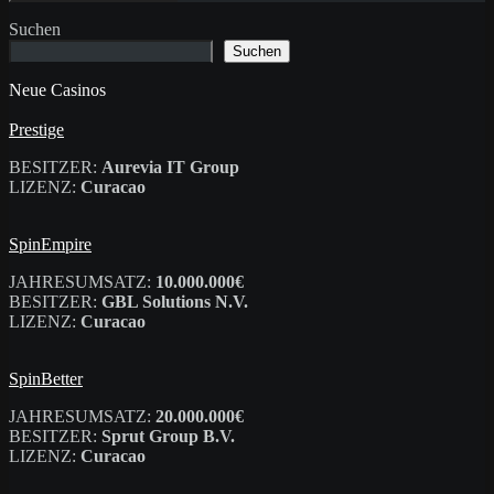
Suchen
Suchen
Neue Casinos
Prestige
BESITZER:
Aurevia IT Group
LIZENZ:
Curacao
SpinEmpire
JAHRESUMSATZ:
10.000.000€
BESITZER:
GBL Solutions N.V.
LIZENZ:
Curacao
SpinBetter
JAHRESUMSATZ:
20.000.000€
BESITZER:
Sprut Group B.V.
LIZENZ:
Curacao