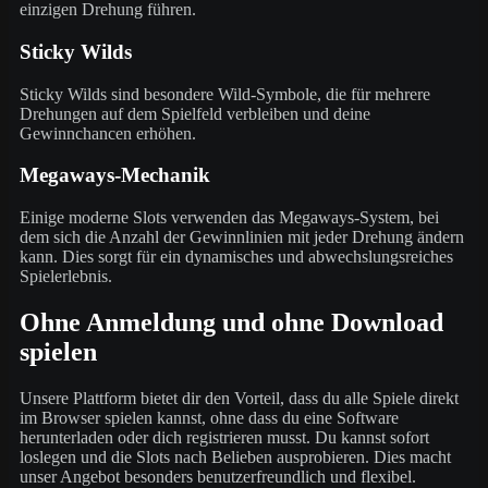
einzigen Drehung führen.
Sticky Wilds
Sticky Wilds sind besondere Wild-Symbole, die für mehrere
Drehungen auf dem Spielfeld verbleiben und deine
Gewinnchancen erhöhen.
Megaways-Mechanik
Einige moderne Slots verwenden das Megaways-System, bei
dem sich die Anzahl der Gewinnlinien mit jeder Drehung ändern
kann. Dies sorgt für ein dynamisches und abwechslungsreiches
Spielerlebnis.
Ohne Anmeldung und ohne Download
spielen
Unsere Plattform bietet dir den Vorteil, dass du alle Spiele direkt
im Browser spielen kannst, ohne dass du eine Software
herunterladen oder dich registrieren musst. Du kannst sofort
loslegen und die Slots nach Belieben ausprobieren. Dies macht
unser Angebot besonders benutzerfreundlich und flexibel.