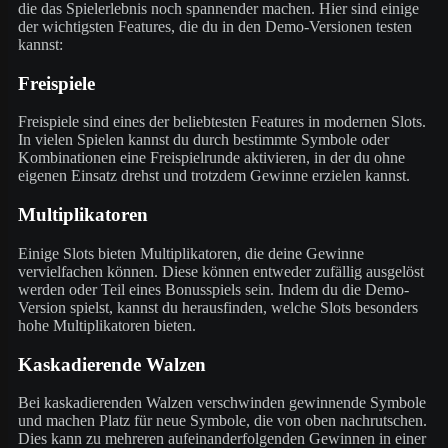
die das Spielerlebnis noch spannender machen. Hier sind einige
der wichtigsten Features, die du in den Demo-Versionen testen
kannst:
Freispiele
Freispiele sind eines der beliebtesten Features in modernen Slots.
In vielen Spielen kannst du durch bestimmte Symbole oder
Kombinationen eine Freispielrunde aktivieren, in der du ohne
eigenen Einsatz drehst und trotzdem Gewinne erzielen kannst.
Multiplikatoren
Einige Slots bieten Multiplikatoren, die deine Gewinne
vervielfachen können. Diese können entweder zufällig ausgelöst
werden oder Teil eines Bonusspiels sein. Indem du die Demo-
Version spielst, kannst du herausfinden, welche Slots besonders
hohe Multiplikatoren bieten.
Kaskadierende Walzen
Bei kaskadierenden Walzen verschwinden gewinnende Symbole
und machen Platz für neue Symbole, die von oben nachrutschen.
Dies kann zu mehreren aufeinanderfolgenden Gewinnen in einer