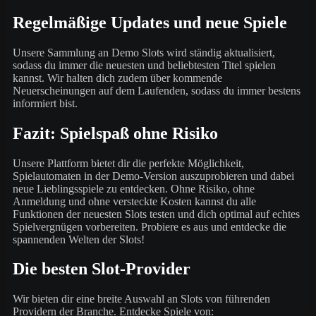
Regelmäßige Updates und neue Spiele
Unsere Sammlung an Demo Slots wird ständig aktualisiert,
sodass du immer die neuesten und beliebtesten Titel spielen
kannst. Wir halten dich zudem über kommende
Neuerscheinungen auf dem Laufenden, sodass du immer bestens
informiert bist.
Fazit: Spielspaß ohne Risiko
Unsere Plattform bietet dir die perfekte Möglichkeit,
Spielautomaten in der Demo-Version auszuprobieren und dabei
neue Lieblingsspiele zu entdecken. Ohne Risiko, ohne
Anmeldung und ohne versteckte Kosten kannst du alle
Funktionen der neuesten Slots testen und dich optimal auf echtes
Spielvergnügen vorbereiten. Probiere es aus und entdecke die
spannenden Welten der Slots!
Die besten Slot-Provider
Wir bieten dir eine breite Auswahl an Slots von führenden
Providern der Branche. Entdecke Spiele von: