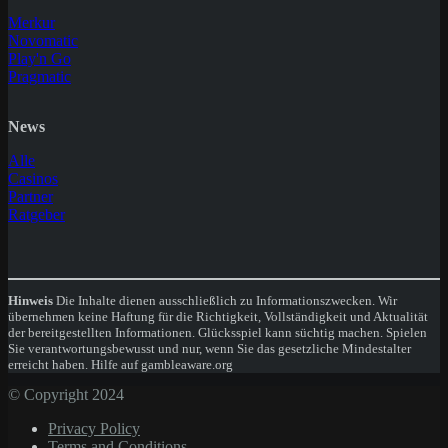
Merkur
Novomatic
Play'n Go
Pragmatic
News
Alle
Casinos
Partner
Ratgeber
Hinweis
Die Inhalte dienen ausschließlich zu Informationszwecken. Wir
übernehmen keine Haftung für die Richtigkeit, Vollständigkeit und Aktualität
der bereitgestellten Informationen. Glücksspiel kann süchtig machen. Spielen
Sie verantwortungsbewusst und nur, wenn Sie das gesetzliche Mindestalter
erreicht haben. Hilfe auf gambleaware.org
© Copyright 2024
Privacy Policy
Terms and Conditions