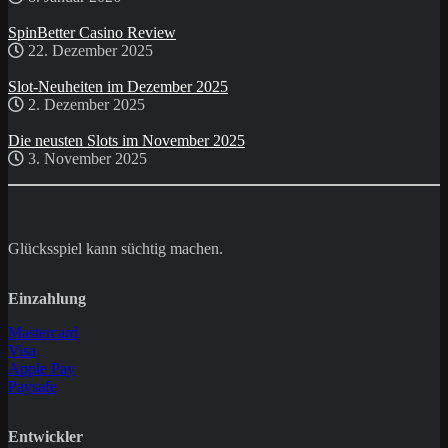
SpinBetter Casino Review
22. Dezember 2025
Slot-Neuheiten im Dezember 2025
2. Dezember 2025
Die neusten Slots im November 2025
3. November 2025
Glücksspiel kann süchtig machen.
Einzahlung
Mastercard
Visa
Apple Pay
Paysafe
Entwickler