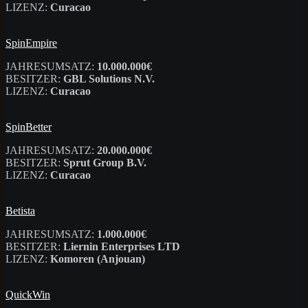
LIZENZ:
Curacao
SpinEmpire
JAHRESUMSATZ:
10.000.000€
BESITZER:
GBL Solutions N.V.
LIZENZ:
Curacao
SpinBetter
JAHRESUMSATZ:
20.000.000€
BESITZER:
Sprut Group B.V.
LIZENZ:
Curacao
Betista
JAHRESUMSATZ:
1.000.000€
BESITZER:
Liernin Enterprises LTD
LIZENZ:
Komoren (Anjouan)
QuickWin