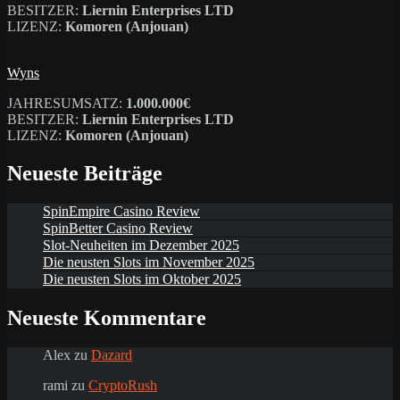
BESITZER:
Liernin Enterprises LTD
LIZENZ:
Komoren (Anjouan)
Wyns
JAHRESUMSATZ:
1.000.000€
BESITZER:
Liernin Enterprises LTD
LIZENZ:
Komoren (Anjouan)
Neueste Beiträge
SpinEmpire Casino Review
SpinBetter Casino Review
Slot-Neuheiten im Dezember 2025
Die neusten Slots im November 2025
Die neusten Slots im Oktober 2025
Neueste Kommentare
Alex
zu
Dazard
rami
zu
CryptoRush