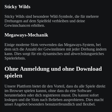
Sticky Wilds
Sticky Wilds sind besondere Wild-Symbole, die für mehrere
Drehungen auf dem Spielfeld verbleiben und deine
Gewinnchancen erhöhen.
Megaways-Mechanik
Einige moderne Slots verwenden das Megaways-System, bei
dem sich die Anzahl der Gewinnlinien mit jeder Drehung ändern
kann. Dies sorgt für ein dynamisches und abwechslungsreiches
Spielerlebnis.
Ohne Anmeldung und ohne Download
spielen
Unsere Plattform bietet dir den Vorteil, dass du alle Spiele direkt
im Browser spielen kannst, ohne dass du eine Software
herunterladen oder dich registrieren musst. Du kannst sofort
loslegen und die Slots nach Belieben ausprobieren. Dies macht
unser Angebot besonders benutzerfreundlich und flexibel.