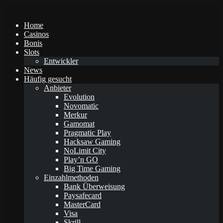
Home
Casinos
Bonis
Slots
Entwickler
News
Häufig gesucht
Anbieter
Evolution
Novomatic
Merkur
Gamomat
Pragmatic Play
Hacksaw Gaming
NoLimit City
Play’n GO
Big Time Gaming
Einzahlmethoden
Bank Überweisung
Paysafecard
MasterCard
Visa
Skrill