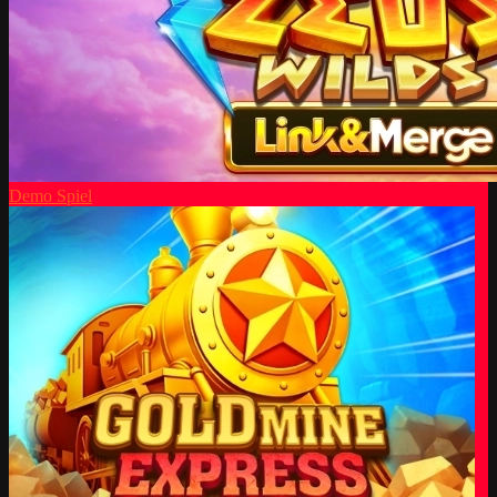
Demo Spiel