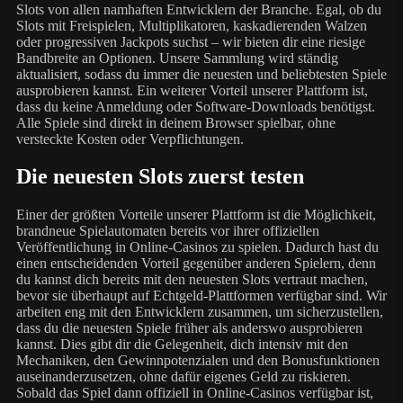
Slots von allen namhaften Entwicklern der Branche. Egal, ob du
Slots mit Freispielen, Multiplikatoren, kaskadierenden Walzen
oder progressiven Jackpots suchst – wir bieten dir eine riesige
Bandbreite an Optionen. Unsere Sammlung wird ständig
aktualisiert, sodass du immer die neuesten und beliebtesten Spiele
ausprobieren kannst. Ein weiterer Vorteil unserer Plattform ist,
dass du keine Anmeldung oder Software-Downloads benötigst.
Alle Spiele sind direkt in deinem Browser spielbar, ohne
versteckte Kosten oder Verpflichtungen.
Die neuesten Slots zuerst testen
Einer der größten Vorteile unserer Plattform ist die Möglichkeit,
brandneue Spielautomaten bereits vor ihrer offiziellen
Veröffentlichung in Online-Casinos zu spielen. Dadurch hast du
einen entscheidenden Vorteil gegenüber anderen Spielern, denn
du kannst dich bereits mit den neuesten Slots vertraut machen,
bevor sie überhaupt auf Echtgeld-Plattformen verfügbar sind. Wir
arbeiten eng mit den Entwicklern zusammen, um sicherzustellen,
dass du die neuesten Spiele früher als anderswo ausprobieren
kannst. Dies gibt dir die Gelegenheit, dich intensiv mit den
Mechaniken, den Gewinnpotenzialen und den Bonusfunktionen
auseinanderzusetzen, ohne dafür eigenes Geld zu riskieren.
Sobald das Spiel dann offiziell in Online-Casinos verfügbar ist,