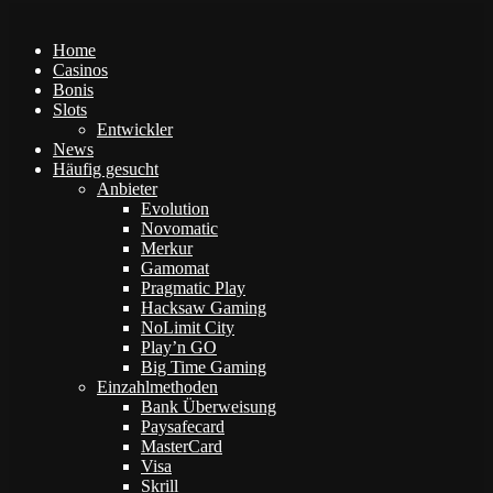
Home
Casinos
Bonis
Slots
Entwickler
News
Häufig gesucht
Anbieter
Evolution
Novomatic
Merkur
Gamomat
Pragmatic Play
Hacksaw Gaming
NoLimit City
Play’n GO
Big Time Gaming
Einzahlmethoden
Bank Überweisung
Paysafecard
MasterCard
Visa
Skrill