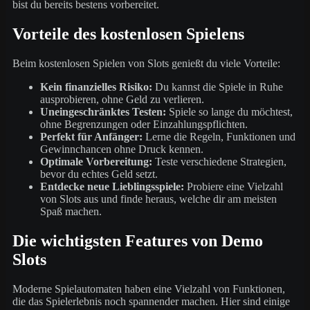
bist du bereits bestens vorbereitet.
Vorteile des kostenlosen Spielens
Beim kostenlosen Spielen von Slots genießt du viele Vorteile:
Kein finanzielles Risiko:
Du kannst die Spiele in Ruhe
ausprobieren, ohne Geld zu verlieren.
Uneingeschränktes Testen:
Spiele so lange du möchtest,
ohne Begrenzungen oder Einzahlungspflichten.
Perfekt für Anfänger:
Lerne die Regeln, Funktionen und
Gewinnchancen ohne Druck kennen.
Optimale Vorbereitung:
Teste verschiedene Strategien,
bevor du echtes Geld setzt.
Entdecke neue Lieblingsspiele:
Probiere eine Vielzahl
von Slots aus und finde heraus, welche dir am meisten
Spaß machen.
Die wichtigsten Features von Demo
Slots
Moderne Spielautomaten haben eine Vielzahl von Funktionen,
die das Spielerlebnis noch spannender machen. Hier sind einige