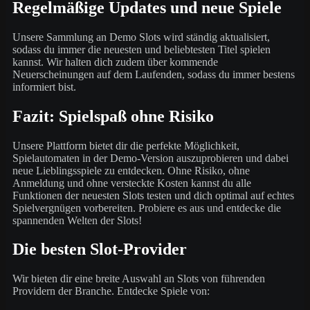
Regelmäßige Updates und neue Spiele
Unsere Sammlung an Demo Slots wird ständig aktualisiert,
sodass du immer die neuesten und beliebtesten Titel spielen
kannst. Wir halten dich zudem über kommende
Neuerscheinungen auf dem Laufenden, sodass du immer bestens
informiert bist.
Fazit: Spielspaß ohne Risiko
Unsere Plattform bietet dir die perfekte Möglichkeit,
Spielautomaten in der Demo-Version auszuprobieren und dabei
neue Lieblingsspiele zu entdecken. Ohne Risiko, ohne
Anmeldung und ohne versteckte Kosten kannst du alle
Funktionen der neuesten Slots testen und dich optimal auf echtes
Spielvergnügen vorbereiten. Probiere es aus und entdecke die
spannenden Welten der Slots!
Die besten Slot-Provider
Wir bieten dir eine breite Auswahl an Slots von führenden
Providern der Branche. Entdecke Spiele von: