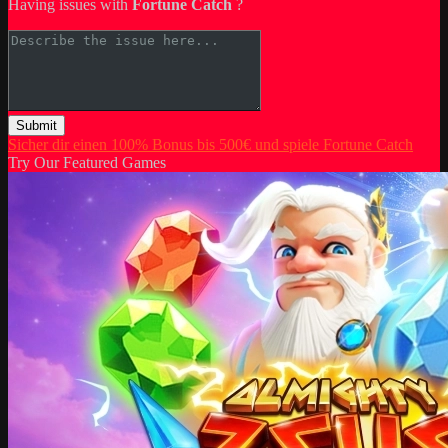
Having issues with
Fortune Catch
?
Submit
Sicher dir einen 100% Bonus bis 500€ und spiele Fortune Catch
Try Our Featured Games