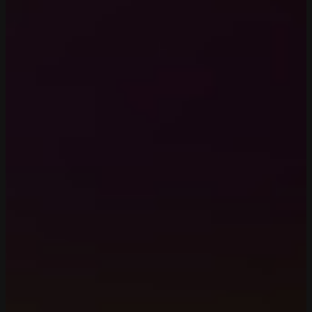
Schreibe einen Kommentar
Deine E-Mail-Adresse wird nicht veröffentlicht.
Erforderliche Felder sind mit
*
markiert
Save my name, email, and website in this
browser for the next time I comment.