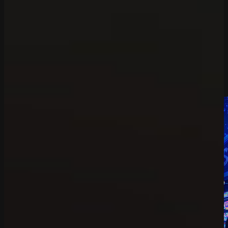
Demo Spiel