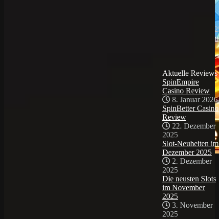
2025
Slot-Neuheiten im
Dezember 2025
2. Dezember 202
Die neusten Slots im
November 2025
3. November
2025
Aktuelle Reviews
SpinEmpire
Casino Review
8. Januar 2026
SpinBetter Casino
Review
22. Dezember
2025
Slot-Neuheiten im
Dezember 2025
Demo Spiel
2. Dezember
2025
Die neusten Slots
im November
2025
3. November
2025