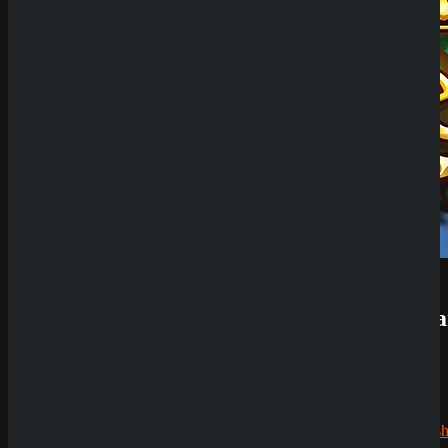
im
Dezember
2025
Die
neusten
Slots im
November
2025
Die
neusten
Slots im
Oktober
2025
Neueste
Kommenta
Alex
zu
Dazard
rami
zu
CryptoRus