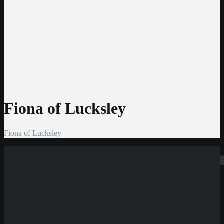
Jeton
CashtoCode
MiFinity
MuchBetter
Auszahlmethoden
Bank Überweisung
MasterCard
Visa
Skrill
Bitcoin
Fiona of Lucksley
Fiona of Lucksley
Suchen
Neue Casinos