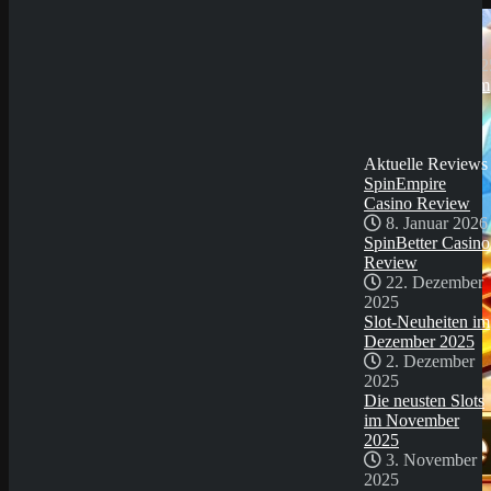
2025
Slot-Neuheiten im
Dezember 2025
2. Dezember 202
Die neusten Slots im
November 2025
3. November
2025
Aktuelle Reviews
SpinEmpire
Casino Review
8. Januar 2026
SpinBetter Casino
Review
22. Dezember
2025
Slot-Neuheiten im
Dezember 2025
2. Dezember
2025
Die neusten Slots
im November
2025
3. November
2025