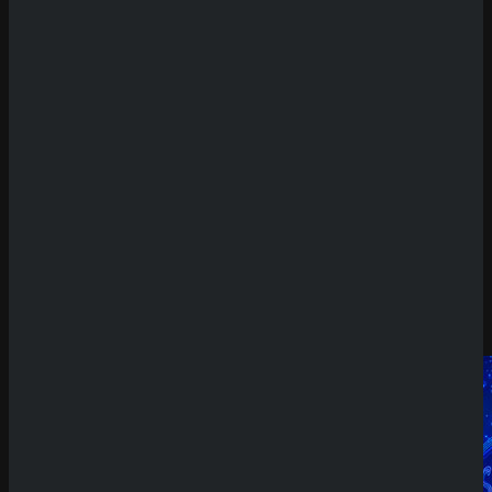
Demo Spiel
Demo Spiel