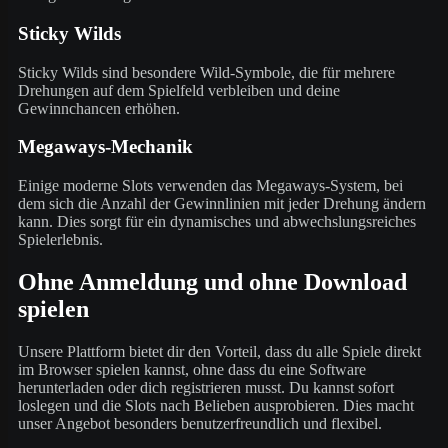
Sticky Wilds
Sticky Wilds sind besondere Wild-Symbole, die für mehrere
Drehungen auf dem Spielfeld verbleiben und deine
Gewinnchancen erhöhen.
Megaways-Mechanik
Einige moderne Slots verwenden das Megaways-System, bei
dem sich die Anzahl der Gewinnlinien mit jeder Drehung ändern
kann. Dies sorgt für ein dynamisches und abwechslungsreiches
Spielerlebnis.
Ohne Anmeldung und ohne Download
spielen
Unsere Plattform bietet dir den Vorteil, dass du alle Spiele direkt
im Browser spielen kannst, ohne dass du eine Software
herunterladen oder dich registrieren musst. Du kannst sofort
loslegen und die Slots nach Belieben ausprobieren. Dies macht
unser Angebot besonders benutzerfreundlich und flexibel.