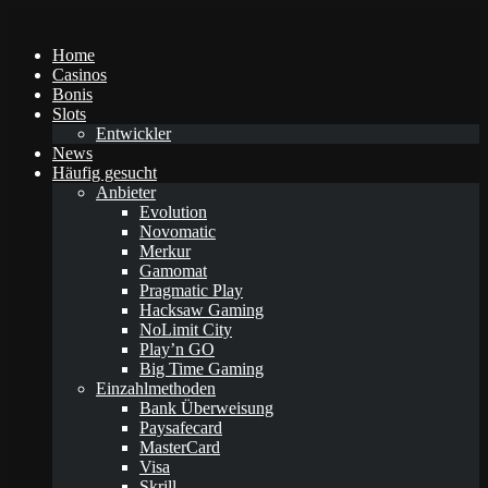
Home
Casinos
Bonis
Slots
Entwickler
News
Häufig gesucht
Anbieter
Evolution
Novomatic
Merkur
Gamomat
Pragmatic Play
Hacksaw Gaming
NoLimit City
Play’n GO
Big Time Gaming
Einzahlmethoden
Bank Überweisung
Paysafecard
MasterCard
Visa
Skrill