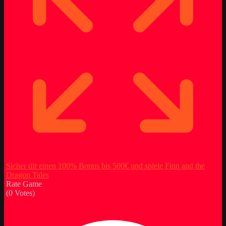
Sicher dir einen 100% Bonus bis 500€ und spiele Finn and the
Dragon Tales
Rate Game
(
0
Votes)