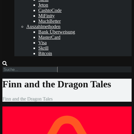
Jeton
CashtoCode
MiFinity
MuchBetter
Auszahlmethoden
Bank Überweisung
MasterCard
Visa
Skrill
Bitcoin
Finn and the Dragon Tales
Finn and the Dragon Tales