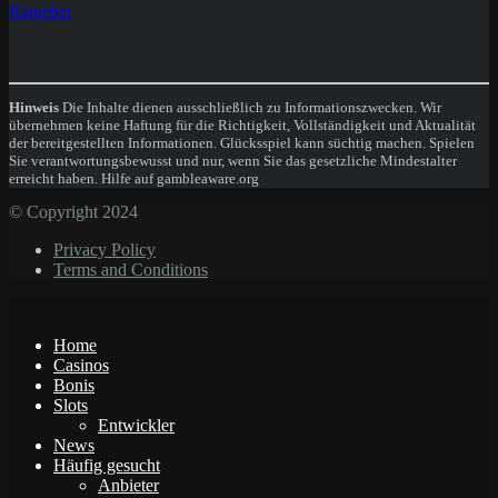
Ratgeber
Hinweis
Die Inhalte dienen ausschließlich zu Informationszwecken. Wir
übernehmen keine Haftung für die Richtigkeit, Vollständigkeit und Aktualität
der bereitgestellten Informationen. Glücksspiel kann süchtig machen. Spielen
Sie verantwortungsbewusst und nur, wenn Sie das gesetzliche Mindestalter
erreicht haben. Hilfe auf gambleaware.org
© Copyright 2024
Privacy Policy
Terms and Conditions
Home
Casinos
Bonis
Slots
Entwickler
News
Häufig gesucht
Anbieter