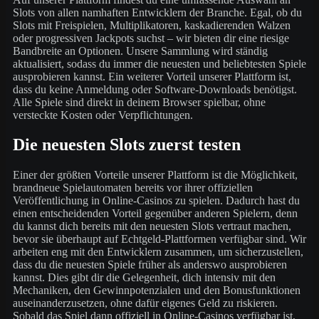
Slots von allen namhaften Entwicklern der Branche. Egal, ob du
Slots mit Freispielen, Multiplikatoren, kaskadierenden Walzen
oder progressiven Jackpots suchst – wir bieten dir eine riesige
Bandbreite an Optionen. Unsere Sammlung wird ständig
aktualisiert, sodass du immer die neuesten und beliebtesten Spiele
ausprobieren kannst. Ein weiterer Vorteil unserer Plattform ist,
dass du keine Anmeldung oder Software-Downloads benötigst.
Alle Spiele sind direkt in deinem Browser spielbar, ohne
versteckte Kosten oder Verpflichtungen.
Die neuesten Slots zuerst testen
Einer der größten Vorteile unserer Plattform ist die Möglichkeit,
brandneue Spielautomaten bereits vor ihrer offiziellen
Veröffentlichung in Online-Casinos zu spielen. Dadurch hast du
einen entscheidenden Vorteil gegenüber anderen Spielern, denn
du kannst dich bereits mit den neuesten Slots vertraut machen,
bevor sie überhaupt auf Echtgeld-Plattformen verfügbar sind. Wir
arbeiten eng mit den Entwicklern zusammen, um sicherzustellen,
dass du die neuesten Spiele früher als anderswo ausprobieren
kannst. Dies gibt dir die Gelegenheit, dich intensiv mit den
Mechaniken, den Gewinnpotenzialen und den Bonusfunktionen
auseinanderzusetzen, ohne dafür eigenes Geld zu riskieren.
Sobald das Spiel dann offiziell in Online-Casinos verfügbar ist,