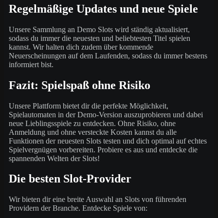
Regelmäßige Updates und neue Spiele
Unsere Sammlung an Demo Slots wird ständig aktualisiert,
sodass du immer die neuesten und beliebtesten Titel spielen
kannst. Wir halten dich zudem über kommende
Neuerscheinungen auf dem Laufenden, sodass du immer bestens
informiert bist.
Fazit: Spielspaß ohne Risiko
Unsere Plattform bietet dir die perfekte Möglichkeit,
Spielautomaten in der Demo-Version auszuprobieren und dabei
neue Lieblingsspiele zu entdecken. Ohne Risiko, ohne
Anmeldung und ohne versteckte Kosten kannst du alle
Funktionen der neuesten Slots testen und dich optimal auf echtes
Spielvergnügen vorbereiten. Probiere es aus und entdecke die
spannenden Welten der Slots!
Die besten Slot-Provider
Wir bieten dir eine breite Auswahl an Slots von führenden
Providern der Branche. Entdecke Spiele von: